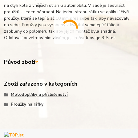
na čtyři kola z vnějších stran u automobilu. V sadě je šestnáct
proužků + jeden náhradní. Na jednu stranu ráfku se aplikují čtyři
proužky, které se lepí 5 až 10 mm přes sebe tak, aby navazovaly
na sebe. Proužky jsou vyrobeny z kvalitní samolepící fólie a
zaobleny do poloměru tak aby jejich montáž byla snadná.
Odolávají povětrnostním vlivům, jejich životnost je 3-5 let.
Původ zboží
Zboží zařazeno v kategoriích
Motodoplňky a příslušenství
Proužky na ráfky