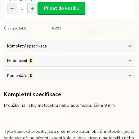
231 Kč
bez DPH
Přidat do košíku
Číslo produktu:
PZ99
Kompletní specifikace
Hodnocení
0
Komentáře
0
Kompletní specifikace
Proužky na ráfky motocyklu nebo automobilu šířka 9 mm
Tyto klasické proužky jsou určeny pro automobil či motocykl, jedna
sada vystačí na přední i zadní kolo z obou stran u motocyklu nebo