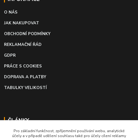
O NÁS
JAK NAKUPOVAT
OBCHODNÍ PODMÍNKY
REKLAMAČNÍ ŘÁD
GDPR
PRÁCE S COOKIES
DOPRAVA A PLATBY
TABULKY VELIKOSTÍ
ČLÁNKY
Pro základní funkčnost, zpříjemnění používání webu, analytické
Profi lepidlo na boty a kůži
účely a v případě udělení souhlasu také pro účely cílení reklamy