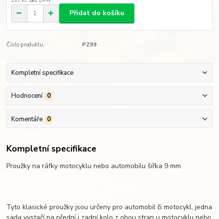
231 Kč
bez DPH
Přidat do košíku
Číslo produktu:
PZ99
Kompletní specifikace
Hodnocení
0
Komentáře
0
Kompletní specifikace
Proužky na ráfky motocyklu nebo automobilu šířka 9 mm
Tyto klasické proužky jsou určeny pro automobil či motocykl, jedna
sada vystačí na přední i zadní kolo z obou stran u motocyklu nebo