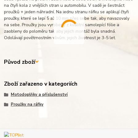
na čtyři kola z vnějších stran u automobilu. V sadě je šestnáct
proužků + jeden náhradní. Na jednu stranu ráfku se aplikují čtyři
proužky, které se lepí 5 až 10 mm přes sebe tak, aby navazovaly
na sebe. Proužky jsou vyrobeny z kvalitní samolepící fólie a
zaobleny do poloměru tak aby jejich montáž byla snadná.
Odolávají povětrnostním vlivům, jejich životnost je 3-5 let.
Původ zboží
Zboží zařazeno v kategoriích
Motodoplňky a příslušenství
Proužky na ráfky