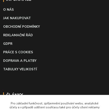
O NÁS
JAK NAKUPOVAT
OBCHODNÍ PODMÍNKY
REKLAMAČNÍ ŘÁD
GDPR
PRÁCE S COOKIES
DOPRAVA A PLATBY
TABULKY VELIKOSTÍ
ČLÁNKY
Pro základní funkčnost, zpříjemnění používání webu, analytické
Profi lepidlo na boty a kůži
účely a v případě udělení souhlasu také pro účely cílení reklamy