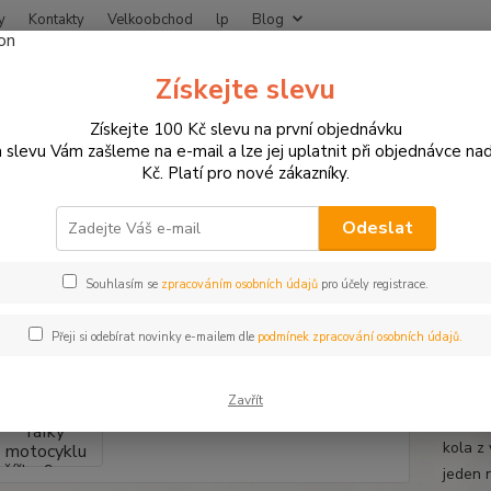
y
Kontakty
Velkoobchod
lp
Blog
Nevíte
Získejte slevu
Hledat
+420
Získejte 100 Kč slevu na první objednávku
 slevu Vám zašleme na e-mail a lze jej uplatnit při objednávce na
Kč. Platí pro nové zákazníky.
otodoplňky a příslušenství
Proužky na ráfky
Proužky na ráfky motocy
žky na ráfky motocyklu šířka 9 
Odeslat
u
Souhlasím se
zpracováním osobních údajů
pro účely registrace.
Přeji si odebírat novinky e-mailem dle
podmínek zpracování osobních údajů.
Proužk
klasic
Zavřít
vystačí
kola z
jeden 