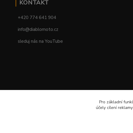
KONTAKT
+420 774 641 904
info@diablomoto.cz
sleduj nás na YouTube
Pro základní funk
účely cílení reklam