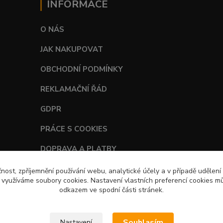
INFORMACE
O NÁS
JAK NAKUPOVAT
OBCHODNÍ PODMÍNKY
REKLAMAČNÍ ŘÁD
GDPR
PRÁCE S COOKIES
DOPRAVA A PLATBY
TABULKY VELIKOSTÍ
čnost, zpříjemnění používání webu, analytické účely a v případě udělení
y využíváme soubory cookies. Nastavení vlastních preferencí cookies mů
odkazem ve spodní části stránek.
Souhlasím
Nastavení