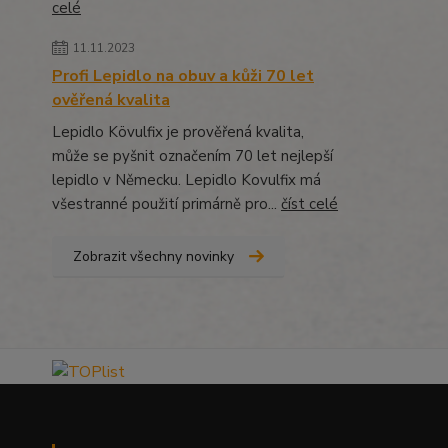
celé
11.11.2023
Profi Lepidlo na obuv a kůži 70 let
ověřená kvalita
Lepidlo Kövulfix je prověřená kvalita,
může se pyšnit označením 70 let nejlepší
lepidlo v Německu. Lepidlo Kovulfix má
všestranné použití primárně pro...
číst celé
Zobrazit všechny novinky