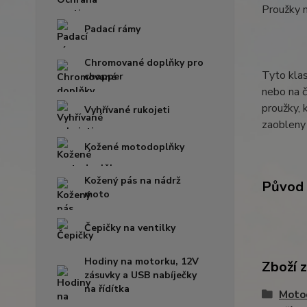
Proužky 
Padací rámy
Chromované doplňky pro
Tyto klas
chopper
nebo na č
proužky, 
Vyhřívané rukojeti
zaobleny 
Kožené motodoplňky
Kožený pás na nádrž
Původ 
moto
Čepičky na ventilky
Hodiny na motorku, 12V
Zboží 
zásuvky a USB nabíječky
na řídítka
Moto