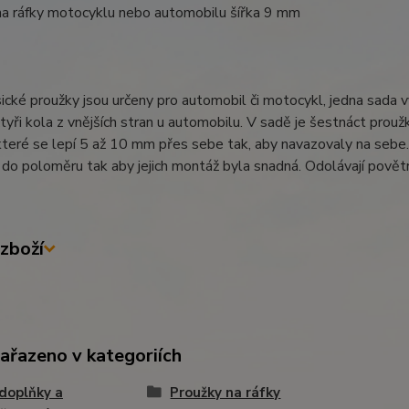
na ráfky motocyklu nebo automobilu šířka 9 mm
ické proužky jsou určeny pro automobil či motocykl, jedna sada v
tyři kola z vnějších stran u automobilu. V sadě je šestnáct proužků
které se lepí 5 až 10 mm přes sebe tak, aby navazovaly na sebe. 
do poloměru tak aby jejich montáž byla snadná. Odolávají povětrn
zboží
zařazeno v kategoriích
doplňky a
Proužky na ráfky