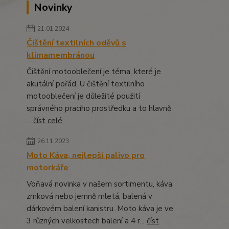
Novinky
21.01.2024
Čištění textilních oděvů s
klimamembránou
Čištění motooblečení je téma, které je
akutální pořád. U čištění textilního
motooblečení je důležité použití
správného pracího prostředku a to hlavně
...
číst celé
26.11.2023
Moto Káva, nejlepší palivo pro
motorkáře
Voňavá novinka v našem sortimentu, káva
zrnková nebo jemně mletá, balená v
dárkovém balení kanistru. Moto káva je ve
3 různých velkostech balení a 4 r...
číst