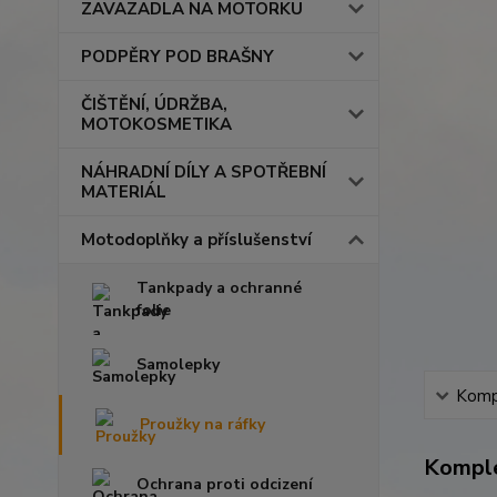
ZAVAZADLA NA MOTORKU
PODPĚRY POD BRAŠNY
ČIŠTĚNÍ, ÚDRŽBA,
MOTOKOSMETIKA
NÁHRADNÍ DÍLY A SPOTŘEBNÍ
MATERIÁL
Motodoplňky a příslušenství
Tankpady a ochranné
folie
Samolepky
Kompl
Proužky na ráfky
Komple
Ochrana proti odcizení