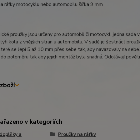
na ráfky motocyklu nebo automobilu šířka 9 mm
ické proužky jsou určeny pro automobil či motocykl, jedna sada v
tyři kola z vnějších stran u automobilu. V sadě je šestnáct proužků
které se lepí 5 až 10 mm přes sebe tak, aby navazovaly na sebe. 
do poloměru tak aby jejich montáž byla snadná. Odolávají povětrn
zboží
zařazeno v kategoriích
doplňky a
Proužky na ráfky