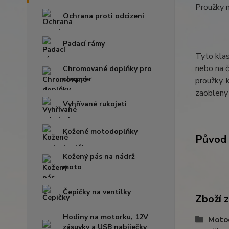
Proužky 
Ochrana proti odcizení
Padací rámy
Tyto klas
nebo na č
Chromované doplňky pro
chopper
proužky, 
zaobleny 
Vyhřívané rukojeti
Kožené motodoplňky
Původ 
Kožený pás na nádrž
moto
Čepičky na ventilky
Zboží 
Hodiny na motorku, 12V
Moto
zásuvky a USB nabíječky