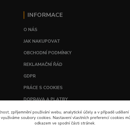
INFORMACE
O NÁS
JAK NAKUPOVAT
OBCHODNÍ PODMÍNKY
REKLAMAČNÍ ŘÁD
GDPR
PRÁCE S COOKIES
DOPRAVA A PLATBY
TABULKY VELIKOSTÍ
čnost, zpříjemnění používání webu, analytické účely a v případě udělení
y využíváme soubory cookies. Nastavení vlastních preferencí cookies mů
odkazem ve spodní části stránek.