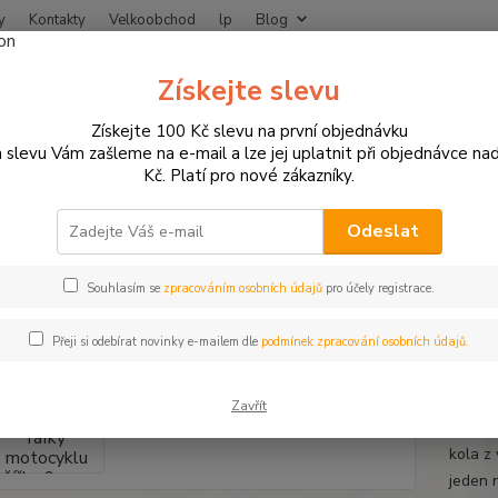
y
Kontakty
Velkoobchod
lp
Blog
Nevíte
Získejte slevu
Hledat
+420
Získejte 100 Kč slevu na první objednávku
 slevu Vám zašleme na e-mail a lze jej uplatnit při objednávce na
Kč. Platí pro nové zákazníky.
otodoplňky a příslušenství
Proužky na ráfky
Proužky na ráfky motocy
žky na ráfky motocyklu šířka 9 
Odeslat
u
Souhlasím se
zpracováním osobních údajů
pro účely registrace.
Přeji si odebírat novinky e-mailem dle
podmínek zpracování osobních údajů.
Proužk
klasic
Zavřít
vystačí
kola z
jeden 