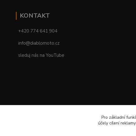
KONTAKT
+420 774 641 904
info@diablomoto.cz
sleduj nás na YouTube
Pro základní funk
účely cílení reklam