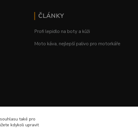
ČLÁNKY
Profi lepidlo na boty a kůži
Moto káva, nejlepší palivo pro motorkáře
 souhlasu také pro
žete kdykoli upravit