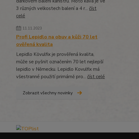
dárkovém balení kanistru. Moto káva je ve
3 různých velkostech balení a 4 r...
číst
celé
11.11.2023
Profi Lepidlo na obuv a kůži 70 let
ověřená kvalita
Lepidlo Kövulfix je prověřená kvalita,
může se pyšnit označením 70 let nejlepší
lepidlo v Německu. Lepidlo Kovulfix má
všestranné použití primárně pro...
číst celé
Zobrazit všechny novinky