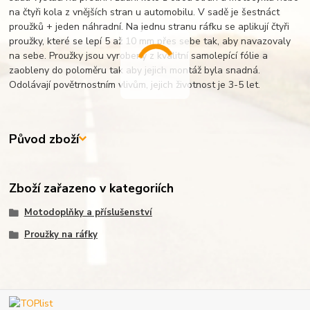
na čtyři kola z vnějších stran u automobilu. V sadě je šestnáct
proužků + jeden náhradní. Na jednu stranu ráfku se aplikují čtyři
proužky, které se lepí 5 až 10 mm přes sebe tak, aby navazovaly
na sebe. Proužky jsou vyrobeny z kvalitní samolepící fólie a
zaobleny do poloměru tak aby jejich montáž byla snadná.
Odolávají povětrnostním vlivům, jejich životnost je 3-5 let.
Původ zboží
Zboží zařazeno v kategoriích
Motodoplňky a příslušenství
Proužky na ráfky