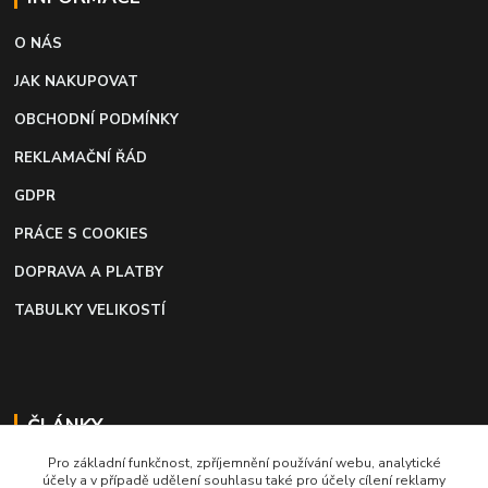
O NÁS
JAK NAKUPOVAT
OBCHODNÍ PODMÍNKY
REKLAMAČNÍ ŘÁD
GDPR
PRÁCE S COOKIES
DOPRAVA A PLATBY
TABULKY VELIKOSTÍ
ČLÁNKY
Pro základní funkčnost, zpříjemnění používání webu, analytické
Profi lepidlo na boty a kůži
účely a v případě udělení souhlasu také pro účely cílení reklamy