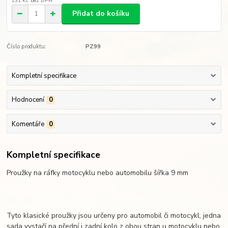
231 Kč
bez DPH
Přidat do košíku
Číslo produktu:
PZ99
Kompletní specifikace
Hodnocení
0
Komentáře
0
Kompletní specifikace
Proužky na ráfky motocyklu nebo automobilu šířka 9 mm
Tyto klasické proužky jsou určeny pro automobil či motocykl, jedna
sada vystačí na přední i zadní kolo z obou stran u motocyklu nebo