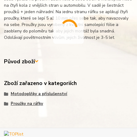
na čtyři kola z vnějších stran u automobilu. V sadě je šestnáct
proužků + jeden náhradní. Na jednu stranu ráfku se aplikují čtyři
proužky, které se lepí 5 až 10 mm přes sebe tak, aby navazovaly
na sebe. Proužky jsou vyrobeny z kvalitní samolepící fólie a
zaobleny do poloměru tak aby jejich montáž byla snadná.
Odolávají povětrnostním vlivům, jejich životnost je 3-5 let.
Původ zboží
Zboží zařazeno v kategoriích
Motodoplňky a příslušenství
Proužky na ráfky