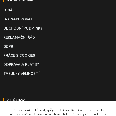
O NÁS
JAK NAKUPOVAT
OBCHODNÍ PODMÍNKY
REKLAMAČNÍ ŘÁD
GDPR
PRÁCE S COOKIES
DOPRAVA A PLATBY
TABULKY VELIKOSTÍ
ČLÁNKY
Pro základní funkčnost, zpříjemnění používání webu, analytické
Profi lepidlo na boty a kůži
účely a v případě udělení souhlasu také pro účely cílení reklamy