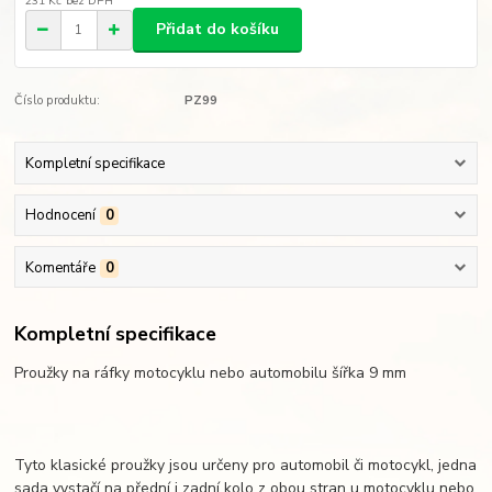
231 Kč
bez DPH
Přidat do košíku
Číslo produktu:
PZ99
Kompletní specifikace
Hodnocení
0
Komentáře
0
Kompletní specifikace
Proužky na ráfky motocyklu nebo automobilu šířka 9 mm
Tyto klasické proužky jsou určeny pro automobil či motocykl, jedna
sada vystačí na přední i zadní kolo z obou stran u motocyklu nebo