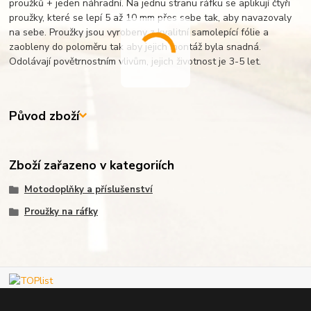
proužků + jeden náhradní. Na jednu stranu ráfku se aplikují čtyři
proužky, které se lepí 5 až 10 mm přes sebe tak, aby navazovaly
na sebe. Proužky jsou vyrobeny z kvalitní samolepící fólie a
zaobleny do poloměru tak aby jejich montáž byla snadná.
Odolávají povětrnostním vlivům, jejich životnost je 3-5 let.
Původ zboží
Zboží zařazeno v kategoriích
Motodoplňky a příslušenství
Proužky na ráfky