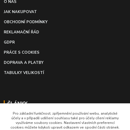
O NÁS
JAK NAKUPOVAT
OBCHODNÍ PODMÍNKY
REKLAMAČNÍ ŘÁD
GDPR
PRÁCE S COOKIES
DOPRAVA A PLATBY
TABULKY VELIKOSTÍ
ČLÁNKY
Pro základní funkčnost, zpříjemnění používání webu, analytické
Profi lepidlo na boty a kůži
účely a v případě udělení souhlasu také pro účely cílení reklamy
využíváme soubory cookies. Nastavení vlastních preferencí
Moto káva, nejlepší palivo pro motorkáře
cookies můžete kdykoli upravit odkazem ve spodní části stránek.