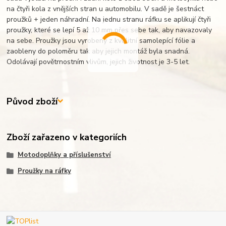
na čtyři kola z vnějších stran u automobilu. V sadě je šestnáct
proužků + jeden náhradní. Na jednu stranu ráfku se aplikují čtyři
proužky, které se lepí 5 až 10 mm přes sebe tak, aby navazovaly
na sebe. Proužky jsou vyrobeny z kvalitní samolepící fólie a
zaobleny do poloměru tak aby jejich montáž byla snadná.
Odolávají povětrnostním vlivům, jejich životnost je 3-5 let.
Původ zboží
Zboží zařazeno v kategoriích
Motodoplňky a příslušenství
Proužky na ráfky