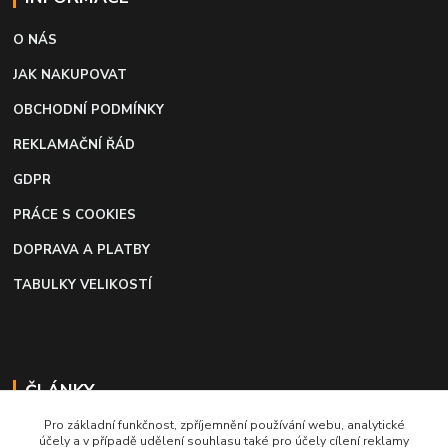
O NÁS
JAK NAKUPOVAT
OBCHODNÍ PODMÍNKY
REKLAMAČNÍ ŘÁD
GDPR
PRÁCE S COOKIES
DOPRAVA A PLATBY
TABULKY VELIKOSTÍ
ČLÁNKY
Pro základní funkčnost, zpříjemnění používání webu, analytické
Profi lepidlo na boty a kůži
účely a v případě udělení souhlasu také pro účely cílení reklamy