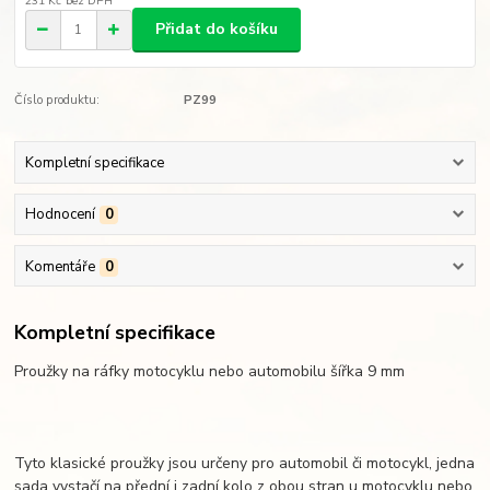
231 Kč
bez DPH
Přidat do košíku
Číslo produktu:
PZ99
Kompletní specifikace
Hodnocení
0
Komentáře
0
Kompletní specifikace
Proužky na ráfky motocyklu nebo automobilu šířka 9 mm
Tyto klasické proužky jsou určeny pro automobil či motocykl, jedna
sada vystačí na přední i zadní kolo z obou stran u motocyklu nebo