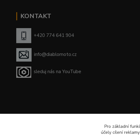
KONTAKT
+420 774 641 904
info@diablomoto.cz
sleduj nás na YouTube
Pro základní funk
účely cílení reklam