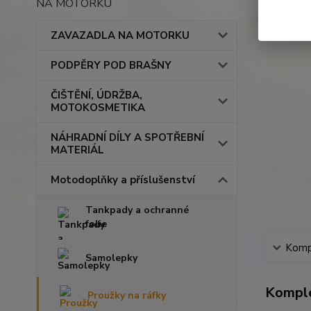
NA MOTORKU
ZAVAZADLA NA MOTORKU
PODPĚRY POD BRAŠNY
ČIŠTĚNÍ, ÚDRŽBA,
MOTOKOSMETIKA
NÁHRADNÍ DÍLY A SPOTŘEBNÍ
MATERIÁL
Motodoplňky a příslušenství
Tankpady a ochranné
folie
Kompl
Samolepky
Komple
Proužky na ráfky