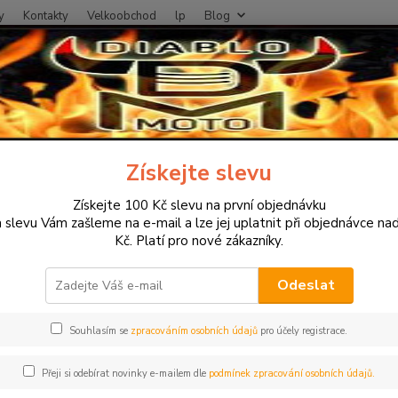
y
Kontakty
Velkoobchod
lp
Blog
Nevíte
Hledat
+420
otodoplňky a příslušenství
Proužky na ráfky
Proužky na ráfky motocy
Získejte slevu
žky na ráfky motocyklu šířka 9 
Získejte 100 Kč slevu na první objednávku
u
 slevu Vám zašleme na e-mail a lze jej uplatnit při objednávce na
Kč. Platí pro nové zákazníky.
Odeslat
Proužk
klasic
Souhlasím se
zpracováním osobních údajů
pro účely registrace.
vystačí
kola z
Přeji si odebírat novinky e-mailem dle
podmínek zpracování osobních údajů.
jeden 