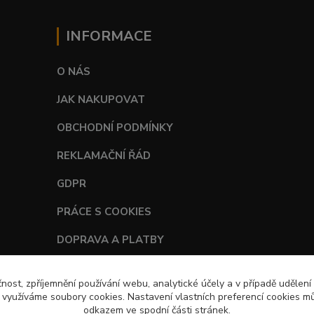
INFORMACE
O NÁS
JAK NAKUPOVAT
OBCHODNÍ PODMÍNKY
REKLAMAČNÍ ŘÁD
GDPR
PRÁCE S COOKIES
DOPRAVA A PLATBY
TABULKY VELIKOSTÍ
čnost, zpříjemnění používání webu, analytické účely a v případě udělení
y využíváme soubory cookies. Nastavení vlastních preferencí cookies mů
odkazem ve spodní části stránek.