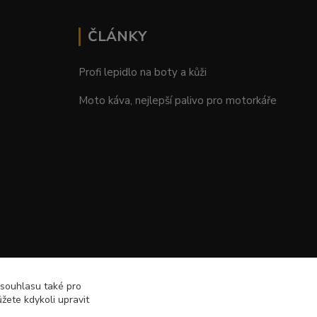
ČLÁNKY
Profi lepidlo na boty a kůži
Moto káva, nejlepší palivo pro motorkáře
 souhlasu také pro
žete kdykoli upravit