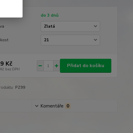
tupnost
do 3 dnů
va
ikost
9 Kč
Přidat do košíku
 Kč
bez DPH
roduktu:
PZ99
Komentáře
0