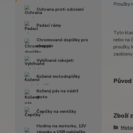
Proužky 
Ochrana proti odcizení
Padací rámy
Tyto klas
nebo na č
Chromované doplňky pro
chopper
proužky, 
zaobleny 
Vyhřívané rukojeti
Kožené motodoplňky
Původ 
Kožený pás na nádrž
moto
Čepičky na ventilky
Zboží 
Hodiny na motorku, 12V
Moto
zásuvky a USB nabíječky