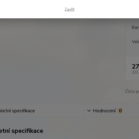
Zavřít
Dos
Bar
Vel
27
231
Číslo p
etní specifikace
Hodnocení
0
tní specifikace