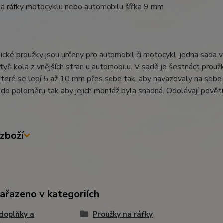
na ráfky motocyklu nebo automobilu šířka 9 mm
ické proužky jsou určeny pro automobil či motocykl, jedna sada v
tyři kola z vnějších stran u automobilu. V sadě je šestnáct proužků
které se lepí 5 až 10 mm přes sebe tak, aby navazovaly na sebe. 
do poloměru tak aby jejich montáž byla snadná. Odolávají povětrn
zboží
zařazeno v kategoriích
doplňky a
Proužky na ráfky