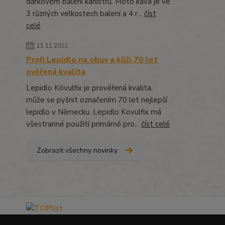
dárkovém balení kanistru. Moto káva je ve
3 různých velkostech balení a 4 r...
číst
celé
11.11.2023
Profi Lepidlo na obuv a kůži 70 let
ověřená kvalita
Lepidlo Kövulfix je prověřená kvalita,
může se pyšnit označením 70 let nejlepší
lepidlo v Německu. Lepidlo Kovulfix má
všestranné použití primárně pro...
číst celé
Zobrazit všechny novinky