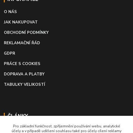
O NÁS
JAK NAKUPOVAT
OBCHODNÍ PODMÍNKY
REKLAMAČNÍ ŘÁD
GDPR
PRÁCE S COOKIES
DOPRAVA A PLATBY
TABULKY VELIKOSTÍ
ČLÁNKY
Pro základní funkčnost, zpříjemnění používání webu, analytické
Profi lepidlo na boty a kůži
účely a v případě udělení souhlasu také pro účely cílení reklamy