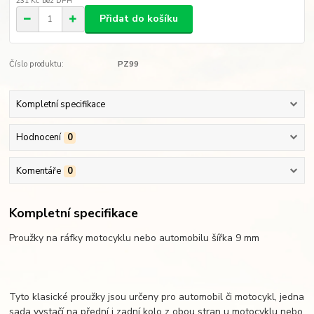
231 Kč
bez DPH
Přidat do košíku
Číslo produktu:
PZ99
Kompletní specifikace
Hodnocení
0
Komentáře
0
Kompletní specifikace
Proužky na ráfky motocyklu nebo automobilu šířka 9 mm
Tyto klasické proužky jsou určeny pro automobil či motocykl, jedna
sada vystačí na přední i zadní kolo z obou stran u motocyklu nebo