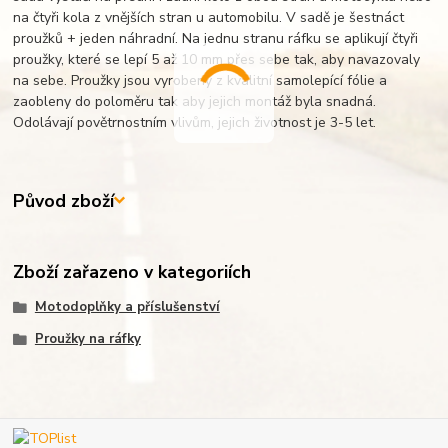
na čtyři kola z vnějších stran u automobilu. V sadě je šestnáct
proužků + jeden náhradní. Na jednu stranu ráfku se aplikují čtyři
proužky, které se lepí 5 až 10 mm přes sebe tak, aby navazovaly
na sebe. Proužky jsou vyrobeny z kvalitní samolepící fólie a
zaobleny do poloměru tak aby jejich montáž byla snadná.
Odolávají povětrnostním vlivům, jejich životnost je 3-5 let.
Původ zboží
Zboží zařazeno v kategoriích
Motodoplňky a příslušenství
Proužky na ráfky