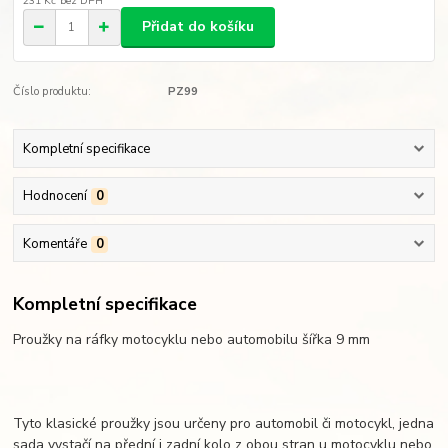
231 Kč
bez DPH
Přidat do košíku
Číslo produktu:
PZ99
Kompletní specifikace
Hodnocení
0
Komentáře
0
Kompletní specifikace
Proužky na ráfky motocyklu nebo automobilu šířka 9 mm
Tyto klasické proužky jsou určeny pro automobil či motocykl, jedna
sada vystačí na přední i zadní kolo z obou stran u motocyklu nebo