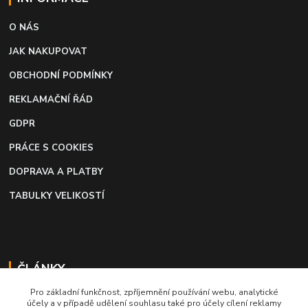
O NÁS
JAK NAKUPOVAT
OBCHODNÍ PODMÍNKY
REKLAMAČNÍ ŘÁD
GDPR
PRÁCE S COOKIES
DOPRAVA A PLATBY
TABULKY VELIKOSTÍ
ČLÁNKY
Pro základní funkčnost, zpříjemnění používání webu, analytické
Profi lepidlo na boty a kůži
účely a v případě udělení souhlasu také pro účely cílení reklamy