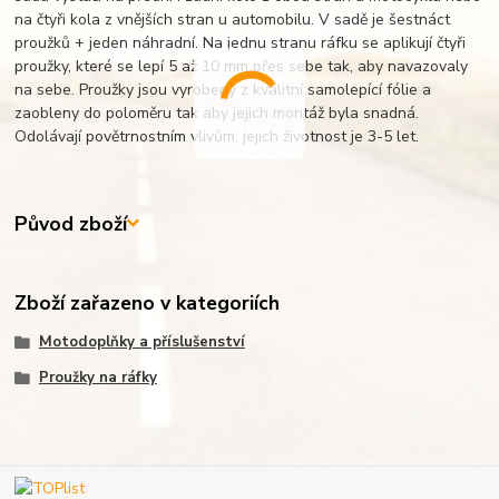
na čtyři kola z vnějších stran u automobilu. V sadě je šestnáct
proužků + jeden náhradní. Na jednu stranu ráfku se aplikují čtyři
proužky, které se lepí 5 až 10 mm přes sebe tak, aby navazovaly
na sebe. Proužky jsou vyrobeny z kvalitní samolepící fólie a
zaobleny do poloměru tak aby jejich montáž byla snadná.
Odolávají povětrnostním vlivům, jejich životnost je 3-5 let.
Původ zboží
Zboží zařazeno v kategoriích
Motodoplňky a příslušenství
Proužky na ráfky