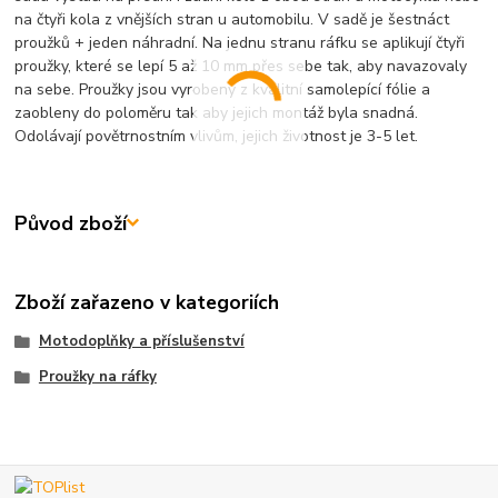
na čtyři kola z vnějších stran u automobilu. V sadě je šestnáct
proužků + jeden náhradní. Na jednu stranu ráfku se aplikují čtyři
proužky, které se lepí 5 až 10 mm přes sebe tak, aby navazovaly
na sebe. Proužky jsou vyrobeny z kvalitní samolepící fólie a
zaobleny do poloměru tak aby jejich montáž byla snadná.
Odolávají povětrnostním vlivům, jejich životnost je 3-5 let.
Původ zboží
Zboží zařazeno v kategoriích
Motodoplňky a příslušenství
Proužky na ráfky