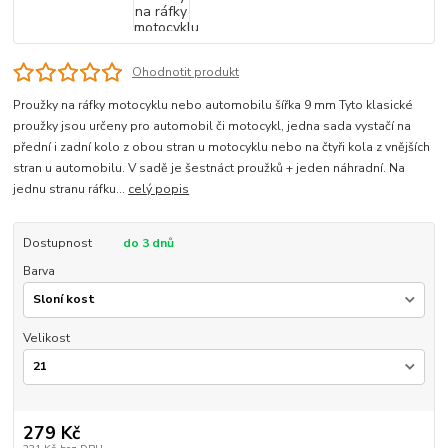
Ohodnotit produkt
Proužky na ráfky motocyklu nebo automobilu šířka 9 mm Tyto klasické
proužky jsou určeny pro automobil či motocykl, jedna sada vystačí na
přední i zadní kolo z obou stran u motocyklu nebo na čtyři kola z vnějších
stran u automobilu. V sadě je šestnáct proužků + jeden náhradní. Na
jednu stranu ráfku...
celý popis
Dostupnost
do 3 dnů
Barva
Velikost
279 Kč