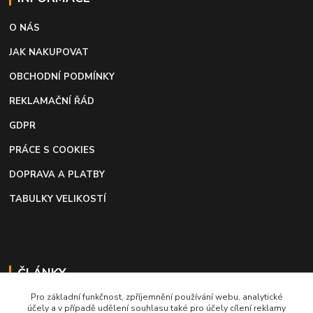
O NÁS
JAK NAKUPOVAT
OBCHODNÍ PODMÍNKY
REKLAMAČNÍ ŘÁD
GDPR
PRÁCE S COOKIES
DOPRAVA A PLATBY
TABULKY VELIKOSTÍ
ČLÁNKY
Pro základní funkčnost, zpříjemnění používání webu, analytické
Profi lepidlo na boty a kůži
účely a v případě udělení souhlasu také pro účely cílení reklamy