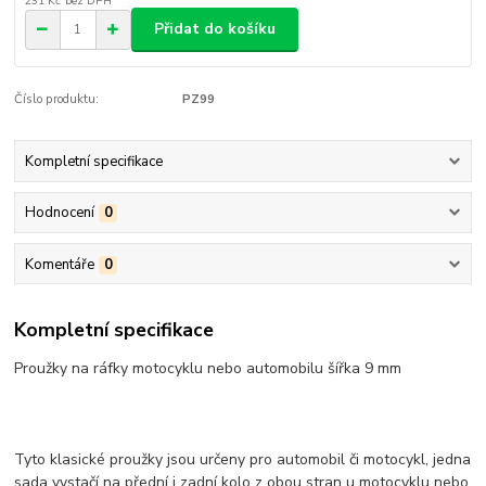
231 Kč
bez DPH
Přidat do košíku
Číslo produktu:
PZ99
Kompletní specifikace
Hodnocení
0
Komentáře
0
Kompletní specifikace
Proužky na ráfky motocyklu nebo automobilu šířka 9 mm
Tyto klasické proužky jsou určeny pro automobil či motocykl, jedna
sada vystačí na přední i zadní kolo z obou stran u motocyklu nebo