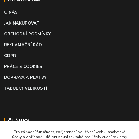
O NÁS
JAK NAKUPOVAT
OBCHODNÍ PODMÍNKY
REKLAMAČNÍ ŘÁD
GDPR
PRÁCE S COOKIES
DOPRAVA A PLATBY
TABULKY VELIKOSTÍ
ČLÁNKY
Pro základní funkčnost, zpříjemnění používání webu, analytické
Profi lepidlo na boty a kůži
účely a v případě udělení souhlasu také pro účely cílení reklamy