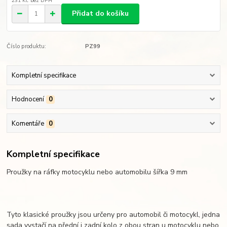
231 Kč
bez DPH
Přidat do košíku
Číslo produktu:
PZ99
Kompletní specifikace
Hodnocení
0
Komentáře
0
Kompletní specifikace
Proužky na ráfky motocyklu nebo automobilu šířka 9 mm
Tyto klasické proužky jsou určeny pro automobil či motocykl, jedna
sada vystačí na přední i zadní kolo z obou stran u motocyklu nebo