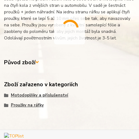
na čtyři kola z vnějších stran u automobilu. V sadě je šestnáct
proužků + jeden náhradní. Na jednu stranu ráfku se aplikují čtyři
proužky, které se lepí 5 až 10 mm přes sebe tak, aby navazovaly
na sebe. Proužky jsou vyrobeny z kvalitní samolepící fólie a
zaobleny do poloměru tak aby jejich montáž byla snadná.
Odolávají povětrnostním vlivům, jejich životnost je 3-5 let.
Původ zboží
Zboží zařazeno v kategoriích
Motodoplňky a příslušenství
Proužky na ráfky