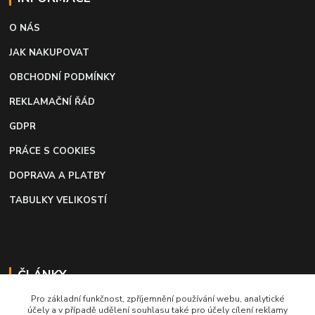
O NÁS
JAK NAKUPOVAT
OBCHODNÍ PODMÍNKY
REKLAMAČNÍ ŘÁD
GDPR
PRÁCE S COOKIES
DOPRAVA A PLATBY
TABULKY VELIKOSTÍ
ČLÁNKY
Pro základní funkčnost, zpříjemnění používání webu, analytické
Profi lepidlo na boty a kůži
účely a v případě udělení souhlasu také pro účely cílení reklamy