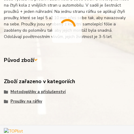
na čtyři kola z vnějších stran u automobilu. V sadě je šestnáct
proužků + jeden náhradní. Na jednu stranu ráfku se aplikují čtyři
proužky, které se lepí 5 až 10 mm přes sebe tak, aby navazovaly
na sebe. Proužky jsou vyrobeny z kvalitní samolepící fólie a
zaobleny do poloměru tak aby jejich montáž byla snadná.
Odolávají povětrnostním vlivům, jejich životnost je 3-5 let.
Původ zboží
Zboží zařazeno v kategoriích
Motodoplňky a příslušenství
Proužky na ráfky