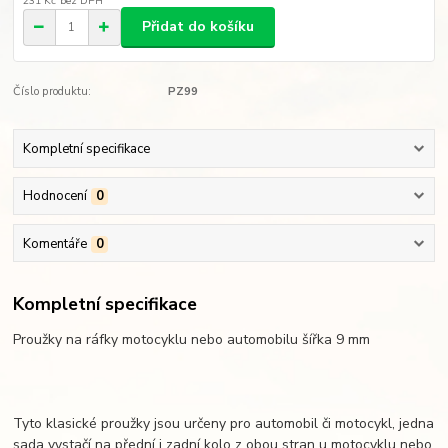
231 Kč
bez DPH
Přidat do košíku
Číslo produktu:
PZ99
Kompletní specifikace
Hodnocení
0
Komentáře
0
Kompletní specifikace
Proužky na ráfky motocyklu nebo automobilu šířka 9 mm
Tyto klasické proužky jsou určeny pro automobil či motocykl, jedna
sada vystačí na přední i zadní kolo z obou stran u motocyklu nebo