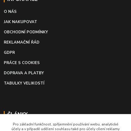
O NÁS
JAK NAKUPOVAT
OBCHODNÍ PODMÍNKY
REKLAMAČNÍ ŘÁD
GDPR
PRÁCE S COOKIES
DOPRAVA A PLATBY
TABULKY VELIKOSTÍ
ČLÁNKY
Pro základní funkčnost, zpříjemnění používání webu, analytické
Profi lepidlo na boty a kůži
účely a v případě udělení souhlasu také pro účely cílení reklamy