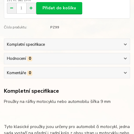
231 Kč
bez DPH
Přidat do košíku
Číslo produktu:
PZ99
Kompletní specifikace
Hodnocení
0
Komentáře
0
Kompletní specifikace
Proužky na ráfky motocyklu nebo automobilu šířka 9 mm
Tyto klasické proužky jsou určeny pro automobil či motocykl, jedna
sada vystačí na přední i zadní kolo z obou stran u motocyklu nebo