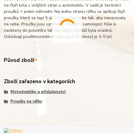
na čtyři kola z vnějších stran u automobilu. V sadě je šestnáct
proužků + jeden náhradní. Na jednu stranu ráfku se aplikují čtyři
proužky, které se lepí 5 až 10 mm přes sebe tak, aby navazovaly
na sebe. Proužky jsou vyrobeny z kvalitní samolepící fólie a
zaobleny do poloměru tak aby jejich montáž byla snadná.
Odolávají povětrnostním vlivům, jejich životnost je 3-5 let.
Původ zboží
Zboží zařazeno v kategoriích
Motodoplňky a příslušenství
Proužky na ráfky