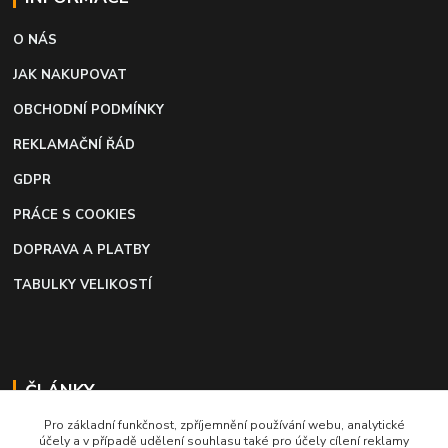
O NÁS
JAK NAKUPOVAT
OBCHODNÍ PODMÍNKY
REKLAMAČNÍ ŘÁD
GDPR
PRÁCE S COOKIES
DOPRAVA A PLATBY
TABULKY VELIKOSTÍ
ČLÁNKY
Pro základní funkčnost, zpříjemnění používání webu, analytické
Profi lepidlo na boty a kůži
účely a v případě udělení souhlasu také pro účely cílení reklamy