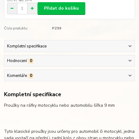
231 Kč
bez DPH
Přidat do košíku
Číslo produktu:
PZ99
Kompletní specifikace
Hodnocení
0
Komentáře
0
Kompletní specifikace
Proužky na ráfky motocyklu nebo automobilu šířka 9 mm
Tyto klasické proužky jsou určeny pro automobil či motocykl, jedna
sada vystačí na přední i zadní kolo z obou stran u motocyklu nebo