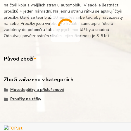
na čtyři kola z vnějších stran u automobilu. V sadě je šestnáct
proužků + jeden náhradní. Na jednu stranu ráfku se aplikují čtyři
proužky, které se lepí 5 až 10 mm přes sebe tak, aby navazovaly
na sebe. Proužky jsou vyrobeny z kvalitní samolepící fólie a
zaobleny do poloměru tak aby jejich montáž byla snadná.
Odolávají povětrnostním vlivům, jejich životnost je 3-5 let.
Původ zboží
Zboží zařazeno v kategoriích
Motodoplňky a příslušenství
Proužky na ráfky