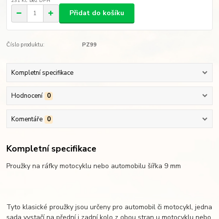
231 Kč
bez DPH
Přidat do košíku
Číslo produktu:
PZ99
Kompletní specifikace
Hodnocení
0
Komentáře
0
Kompletní specifikace
Proužky na ráfky motocyklu nebo automobilu šířka 9 mm
Tyto klasické proužky jsou určeny pro automobil či motocykl, jedna
sada vystačí na přední i zadní kolo z obou stran u motocyklu nebo