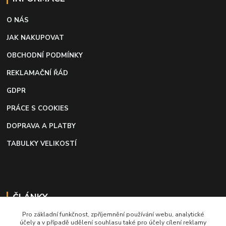
O NÁS
JAK NAKUPOVAT
OBCHODNÍ PODMÍNKY
REKLAMAČNÍ ŘÁD
GDPR
PRÁCE S COOKIES
DOPRAVA A PLATBY
TABULKY VELIKOSTÍ
ČLÁNKY
Pro základní funkčnost, zpříjemnění používání webu, analytické
Profi lepidlo na boty a kůži
účely a v případě udělení souhlasu také pro účely cílení reklamy