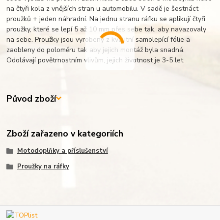
na čtyři kola z vnějších stran u automobilu. V sadě je šestnáct
proužků + jeden náhradní. Na jednu stranu ráfku se aplikují čtyři
proužky, které se lepí 5 až 10 mm přes sebe tak, aby navazovaly
na sebe. Proužky jsou vyrobeny z kvalitní samolepící fólie a
zaobleny do poloměru tak aby jejich montáž byla snadná.
Odolávají povětrnostním vlivům, jejich životnost je 3-5 let.
Původ zboží
Zboží zařazeno v kategoriích
Motodoplňky a příslušenství
Proužky na ráfky