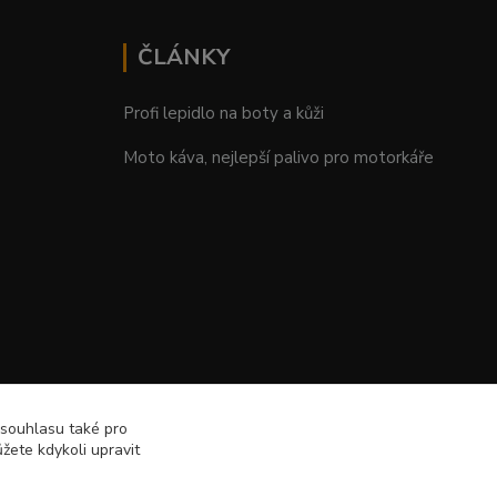
ČLÁNKY
Profi lepidlo na boty a kůži
Moto káva, nejlepší palivo pro motorkáře
 souhlasu také pro
žete kdykoli upravit