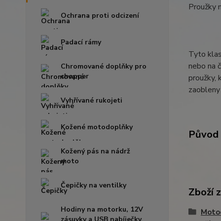
Proužky 
Ochrana proti odcizení
Padací rámy
Tyto klas
nebo na č
Chromované doplňky pro
chopper
proužky, 
zaobleny 
Vyhřívané rukojeti
Kožené motodoplňky
Původ 
Kožený pás na nádrž
moto
Čepičky na ventilky
Zboží 
Hodiny na motorku, 12V
Moto
zásuvky a USB nabíječky