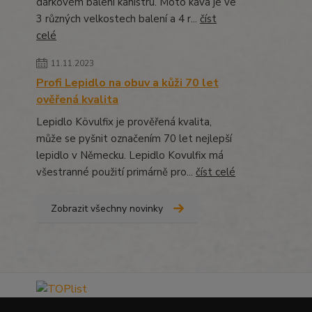
dárkovém balení kanistru. Moto káva je ve
3 různých velkostech balení a 4 r...
číst
celé
11.11.2023
Profi Lepidlo na obuv a kůži 70 let
ověřená kvalita
Lepidlo Kövulfix je prověřená kvalita,
může se pyšnit označením 70 let nejlepší
lepidlo v Německu. Lepidlo Kovulfix má
všestranné použití primárně pro...
číst celé
Zobrazit všechny novinky