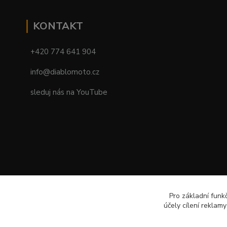
KONTAKT
+420 774 641 904
info@diablomoto.cz
sleduj nás na YouTube
Pro základní funk
účely cílení reklam