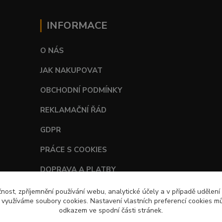
INFORMACE
O NÁS
JAK NAKUPOVAT
OBCHODNÍ PODMÍNKY
REKLAMAČNÍ ŘÁD
GDPR
PRÁCE S COOKIES
DOPRAVA A PLATBY
TABULKY VELIKOSTÍ
čnost, zpříjemnění používání webu, analytické účely a v případě udělení
y využíváme soubory cookies. Nastavení vlastních preferencí cookies mů
odkazem ve spodní části stránek.