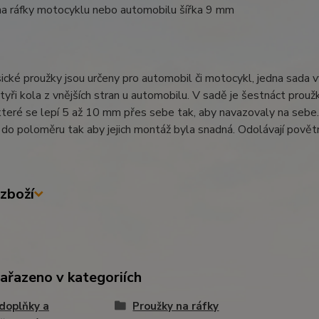
na ráfky motocyklu nebo automobilu šířka 9 mm
ické proužky jsou určeny pro automobil či motocykl, jedna sada v
tyři kola z vnějších stran u automobilu. V sadě je šestnáct proužků
které se lepí 5 až 10 mm přes sebe tak, aby navazovaly na sebe. 
do poloměru tak aby jejich montáž byla snadná. Odolávají povětrn
zboží
zařazeno v kategoriích
doplňky a
Proužky na ráfky