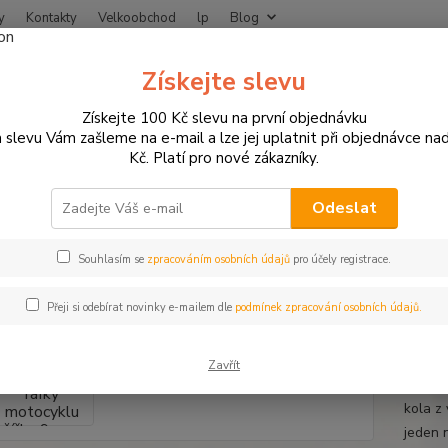
y
Kontakty
Velkoobchod
lp
Blog
Nevíte
Získejte slevu
Hledat
+420
Získejte 100 Kč slevu na první objednávku
 slevu Vám zašleme na e-mail a lze jej uplatnit při objednávce na
Kč. Platí pro nové zákazníky.
otodoplňky a příslušenství
Proužky na ráfky
Proužky na ráfky motocy
žky na ráfky motocyklu šířka 9 
Odeslat
u
Souhlasím se
zpracováním osobních údajů
pro účely registrace.
Přeji si odebírat novinky e-mailem dle
podmínek zpracování osobních údajů.
Proužk
klasic
Zavřít
vystačí
kola z
jeden 