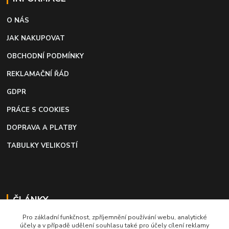
O NÁS
JAK NAKUPOVAT
OBCHODNÍ PODMÍNKY
REKLAMAČNÍ ŘÁD
GDPR
PRÁCE S COOKIES
DOPRAVA A PLATBY
TABULKY VELIKOSTÍ
ČLÁNKY
Pro základní funkčnost, zpříjemnění používání webu, analytické
Profi lepidlo na boty a kůži
účely a v případě udělení souhlasu také pro účely cílení reklamy