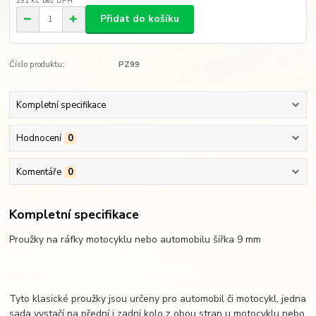
231 Kč
bez DPH
Přidat do košíku
Číslo produktu:
PZ99
Kompletní specifikace
Hodnocení
0
Komentáře
0
Kompletní specifikace
Proužky na ráfky motocyklu nebo automobilu šířka 9 mm
Tyto klasické proužky jsou určeny pro automobil či motocykl, jedna
sada vystačí na přední i zadní kolo z obou stran u motocyklu nebo