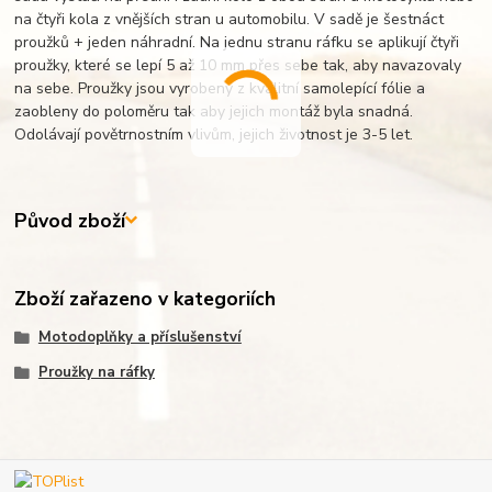
na čtyři kola z vnějších stran u automobilu. V sadě je šestnáct
proužků + jeden náhradní. Na jednu stranu ráfku se aplikují čtyři
proužky, které se lepí 5 až 10 mm přes sebe tak, aby navazovaly
na sebe. Proužky jsou vyrobeny z kvalitní samolepící fólie a
zaobleny do poloměru tak aby jejich montáž byla snadná.
Odolávají povětrnostním vlivům, jejich životnost je 3-5 let.
Původ zboží
Zboží zařazeno v kategoriích
Motodoplňky a příslušenství
Proužky na ráfky