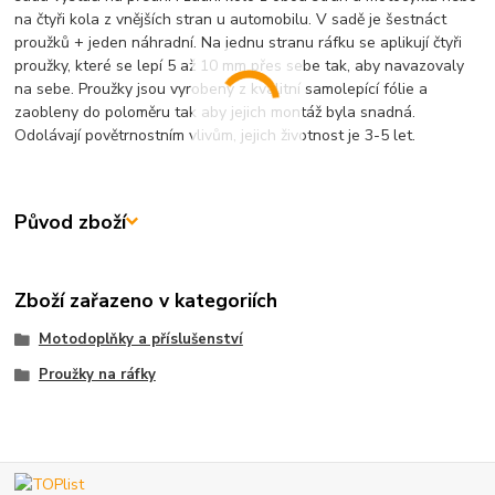
na čtyři kola z vnějších stran u automobilu. V sadě je šestnáct
proužků + jeden náhradní. Na jednu stranu ráfku se aplikují čtyři
proužky, které se lepí 5 až 10 mm přes sebe tak, aby navazovaly
na sebe. Proužky jsou vyrobeny z kvalitní samolepící fólie a
zaobleny do poloměru tak aby jejich montáž byla snadná.
Odolávají povětrnostním vlivům, jejich životnost je 3-5 let.
Původ zboží
Zboží zařazeno v kategoriích
Motodoplňky a příslušenství
Proužky na ráfky