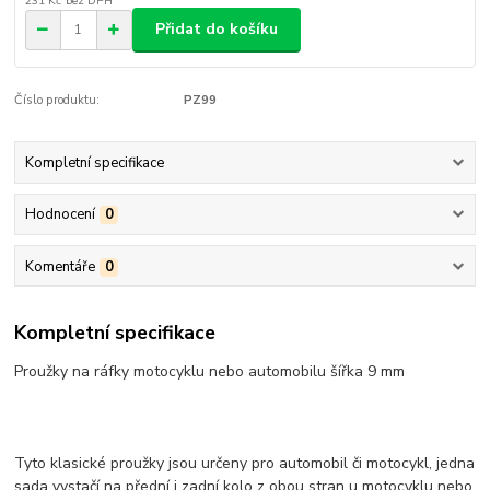
231 Kč
bez DPH
Přidat do košíku
Číslo produktu:
PZ99
Kompletní specifikace
Hodnocení
0
Komentáře
0
Kompletní specifikace
Proužky na ráfky motocyklu nebo automobilu šířka 9 mm
Tyto klasické proužky jsou určeny pro automobil či motocykl, jedna
sada vystačí na přední i zadní kolo z obou stran u motocyklu nebo