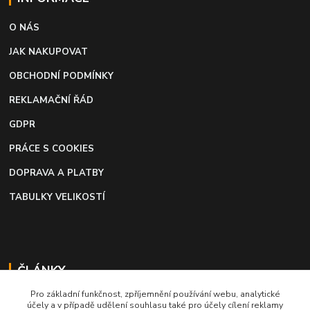
O NÁS
JAK NAKUPOVAT
OBCHODNÍ PODMÍNKY
REKLAMAČNÍ ŘÁD
GDPR
PRÁCE S COOKIES
DOPRAVA A PLATBY
TABULKY VELIKOSTÍ
ČLÁNKY
Pro základní funkčnost, zpříjemnění používání webu, analytické
Profi lepidlo na boty a kůži
účely a v případě udělení souhlasu také pro účely cílení reklamy