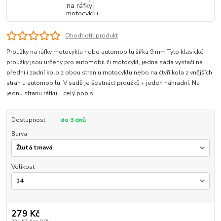
Ohodnotit produkt
Proužky na ráfky motocyklu nebo automobilu šířka 9 mm Tyto klasické
proužky jsou určeny pro automobil či motocykl, jedna sada vystačí na
přední i zadní kolo z obou stran u motocyklu nebo na čtyři kola z vnějších
stran u automobilu. V sadě je šestnáct proužků + jeden náhradní. Na
jednu stranu ráfku...
celý popis
Dostupnost
do 3 dnů
Barva
Velikost
279 Kč