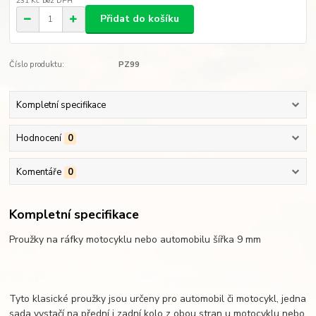
231 Kč
bez DPH
Přidat do košíku
Číslo produktu:
PZ99
Kompletní specifikace
Hodnocení
0
Komentáře
0
Kompletní specifikace
Proužky na ráfky motocyklu nebo automobilu šířka 9 mm
Tyto klasické proužky jsou určeny pro automobil či motocykl, jedna
sada vystačí na přední i zadní kolo z obou stran u motocyklu nebo