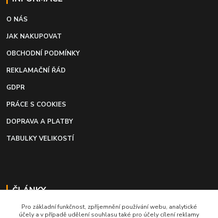
O NÁS
JAK NAKUPOVAT
OBCHODNÍ PODMÍNKY
REKLAMAČNÍ ŘÁD
GDPR
PRÁCE S COOKIES
DOPRAVA A PLATBY
TABULKY VELIKOSTÍ
ČLÁNKY
Pro základní funkčnost, zpříjemnění používání webu, analytické
Profi lepidlo na boty a kůži
účely a v případě udělení souhlasu také pro účely cílení reklamy