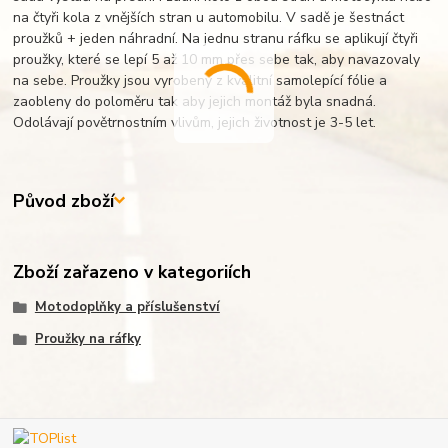
na čtyři kola z vnějších stran u automobilu. V sadě je šestnáct
proužků + jeden náhradní. Na jednu stranu ráfku se aplikují čtyři
proužky, které se lepí 5 až 10 mm přes sebe tak, aby navazovaly
na sebe. Proužky jsou vyrobeny z kvalitní samolepící fólie a
zaobleny do poloměru tak aby jejich montáž byla snadná.
Odolávají povětrnostním vlivům, jejich životnost je 3-5 let.
Původ zboží
Zboží zařazeno v kategoriích
Motodoplňky a příslušenství
Proužky na ráfky