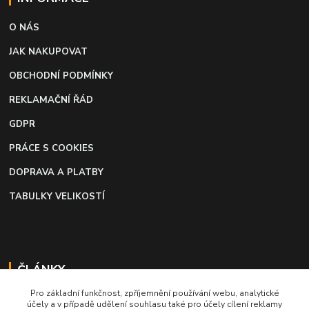
O NÁS
JAK NAKUPOVAT
OBCHODNÍ PODMÍNKY
REKLAMAČNÍ ŘÁD
GDPR
PRÁCE S COOKIES
DOPRAVA A PLATBY
TABULKY VELIKOSTÍ
ČLÁNKY
Pro základní funkčnost, zpříjemnění používání webu, analytické
Profi lepidlo na boty a kůži
účely a v případě udělení souhlasu také pro účely cílení reklamy