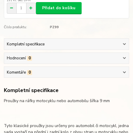
231 Kč
bez DPH
Přidat do košíku
Číslo produktu:
PZ99
Kompletní specifikace
Hodnocení
0
Komentáře
0
Kompletní specifikace
Proužky na ráfky motocyklu nebo automobilu šířka 9 mm
Tyto klasické proužky jsou určeny pro automobil či motocykl, jedna
sada vystačí na přední i zadní kolo z obou stran u motocyklu nebo