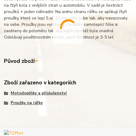
na čtyři kola z vnějších stran u automobilu. V sadě je šestnáct
proužků + jeden náhradní. Na jednu stranu ráfku se aplikují čtyři
proužky, které se lepí 5 až 10 mm přes sebe tak, aby navazovaly
na sebe. Proužky jsou vyrobeny z kvalitní samolepící fólie a
zaobleny do poloměru tak aby jejich montáž byla snadná.
Odolávají povětrnostním vlivům, jejich životnost je 3-5 let.
Původ zboží
Zboží zařazeno v kategoriích
Motodoplňky a příslušenství
Proužky na ráfky