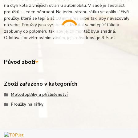
na čtyři kola z vnějších stran u automobilu. V sadě je šestnáct
proužků + jeden náhradní. Na jednu stranu ráfku se aplikují čtyři
proužky, které se lepí 5 až 10 mm přes sebe tak, aby navazovaly
na sebe. Proužky jsou vyrobeny z kvalitní samolepící fólie a
zaobleny do poloměru tak aby jejich montáž byla snadná.
Odolávají povětrnostním vlivům, jejich životnost je 3-5 let.
Původ zboží
Zboží zařazeno v kategoriích
Motodoplňky a příslušenství
Proužky na ráfky