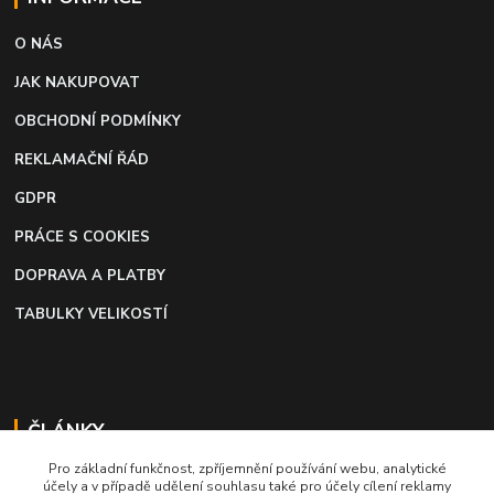
O NÁS
JAK NAKUPOVAT
OBCHODNÍ PODMÍNKY
REKLAMAČNÍ ŘÁD
GDPR
PRÁCE S COOKIES
DOPRAVA A PLATBY
TABULKY VELIKOSTÍ
ČLÁNKY
Pro základní funkčnost, zpříjemnění používání webu, analytické
Profi lepidlo na boty a kůži
účely a v případě udělení souhlasu také pro účely cílení reklamy