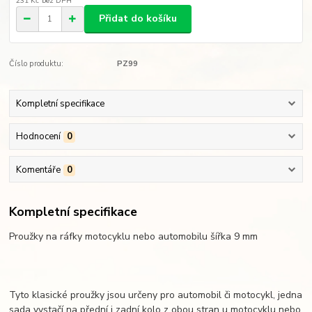
231 Kč
bez DPH
Přidat do košíku
Číslo produktu:
PZ99
Kompletní specifikace
Hodnocení
0
Komentáře
0
Kompletní specifikace
Proužky na ráfky motocyklu nebo automobilu šířka 9 mm
Tyto klasické proužky jsou určeny pro automobil či motocykl, jedna
sada vystačí na přední i zadní kolo z obou stran u motocyklu nebo