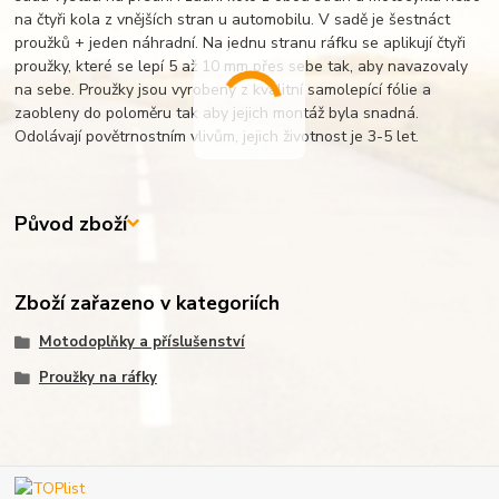
na čtyři kola z vnějších stran u automobilu. V sadě je šestnáct
proužků + jeden náhradní. Na jednu stranu ráfku se aplikují čtyři
proužky, které se lepí 5 až 10 mm přes sebe tak, aby navazovaly
na sebe. Proužky jsou vyrobeny z kvalitní samolepící fólie a
zaobleny do poloměru tak aby jejich montáž byla snadná.
Odolávají povětrnostním vlivům, jejich životnost je 3-5 let.
Původ zboží
Zboží zařazeno v kategoriích
Motodoplňky a příslušenství
Proužky na ráfky