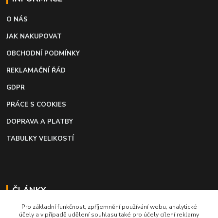
O NÁS
JAK NAKUPOVAT
OBCHODNÍ PODMÍNKY
REKLAMAČNÍ ŘÁD
GDPR
PRÁCE S COOKIES
DOPRAVA A PLATBY
TABULKY VELIKOSTÍ
ČLÁNKY
Pro základní funkčnost, zpříjemnění používání webu, analytické
Profi lepidlo na boty a kůži
účely a v případě udělení souhlasu také pro účely cílení reklamy