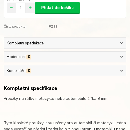
231 Kč
bez DPH
Přidat do košíku
Číslo produktu:
PZ99
Kompletní specifikace
Hodnocení
0
Komentáře
0
Kompletní specifikace
Proužky na ráfky motocyklu nebo automobilu šířka 9 mm
Tyto klasické proužky jsou určeny pro automobil či motocykl, jedna
sada vystačí na přední i zadní kolo z obou stran u motocyklu nebo