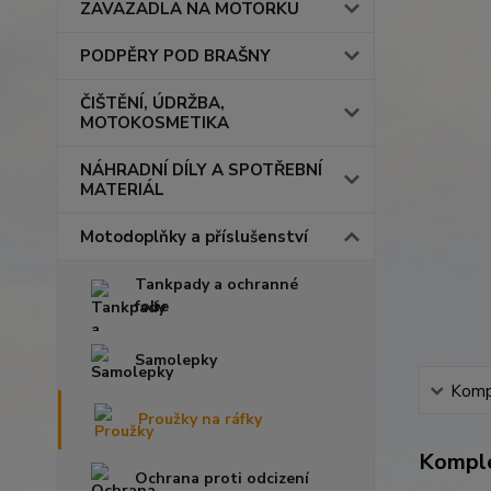
ZAVAZADLA NA MOTORKU
PODPĚRY POD BRAŠNY
ČIŠTĚNÍ, ÚDRŽBA,
MOTOKOSMETIKA
NÁHRADNÍ DÍLY A SPOTŘEBNÍ
MATERIÁL
Motodoplňky a příslušenství
Tankpady a ochranné
folie
Samolepky
Kompl
Proužky na ráfky
Komple
Ochrana proti odcizení