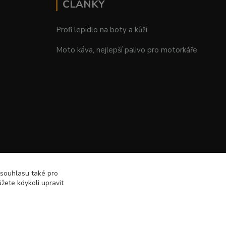
ČLÁNKY
Profi lepidlo na boty a kůži
Moto káva, nejlepší palivo pro motorkáře
 souhlasu také pro
žete kdykoli upravit