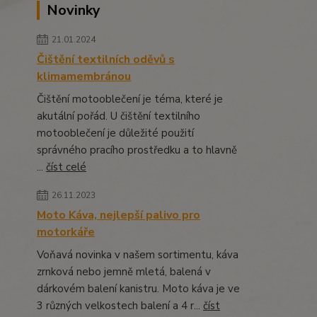
Novinky
21.01.2024
Čištění textilních oděvů s
klimamembránou
Čištění motooblečení je téma, které je
akutální pořád. U čištění textilního
motooblečení je důležité použití
správného pracího prostředku a to hlavně
...
číst celé
26.11.2023
Moto Káva, nejlepší palivo pro
motorkáře
Voňavá novinka v našem sortimentu, káva
zrnková nebo jemně mletá, balená v
dárkovém balení kanistru. Moto káva je ve
3 různých velkostech balení a 4 r...
číst