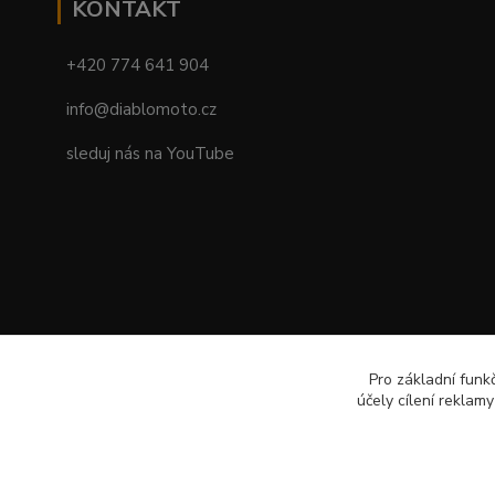
KONTAKT
+420 774 641 904
info@diablomoto.cz
sleduj nás na YouTube
Pro základní funk
účely cílení reklam