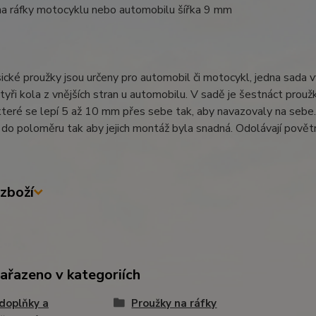
na ráfky motocyklu nebo automobilu šířka 9 mm
ické proužky jsou určeny pro automobil či motocykl, jedna sada v
tyři kola z vnějších stran u automobilu. V sadě je šestnáct proužků
které se lepí 5 až 10 mm přes sebe tak, aby navazovaly na sebe. 
do poloměru tak aby jejich montáž byla snadná. Odolávají povětrn
zboží
zařazeno v kategoriích
doplňky a
Proužky na ráfky