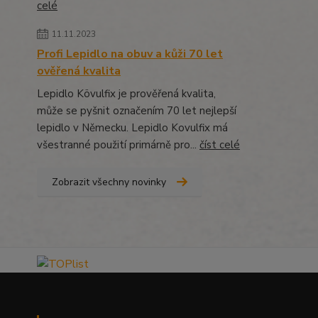
celé
11.11.2023
Profi Lepidlo na obuv a kůži 70 let
ověřená kvalita
Lepidlo Kövulfix je prověřená kvalita,
může se pyšnit označením 70 let nejlepší
lepidlo v Německu. Lepidlo Kovulfix má
všestranné použití primárně pro...
číst celé
Zobrazit všechny novinky