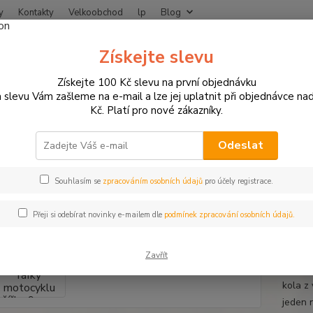
y
Kontakty
Velkoobchod
lp
Blog
Nevíte
Získejte slevu
Hledat
+420
Získejte 100 Kč slevu na první objednávku
 slevu Vám zašleme na e-mail a lze jej uplatnit při objednávce na
Kč. Platí pro nové zákazníky.
otodoplňky a příslušenství
Proužky na ráfky
Proužky na ráfky motocy
žky na ráfky motocyklu šířka 9 
Odeslat
u
Souhlasím se
zpracováním osobních údajů
pro účely registrace.
Přeji si odebírat novinky e-mailem dle
podmínek zpracování osobních údajů.
Proužk
klasic
Zavřít
vystačí
kola z
jeden 