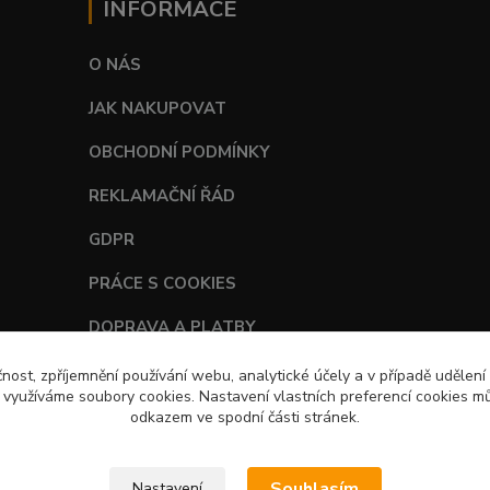
INFORMACE
O NÁS
JAK NAKUPOVAT
OBCHODNÍ PODMÍNKY
REKLAMAČNÍ ŘÁD
GDPR
PRÁCE S COOKIES
DOPRAVA A PLATBY
TABULKY VELIKOSTÍ
čnost, zpříjemnění používání webu, analytické účely a v případě udělení
y využíváme soubory cookies. Nastavení vlastních preferencí cookies mů
odkazem ve spodní části stránek.
Souhlasím
Nastavení