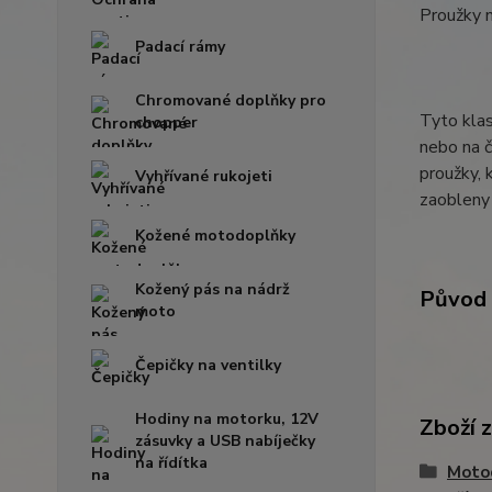
Proužky 
Padací rámy
Chromované doplňky pro
Tyto klas
chopper
nebo na č
proužky, 
Vyhřívané rukojeti
zaobleny 
Kožené motodoplňky
Kožený pás na nádrž
Původ 
moto
Čepičky na ventilky
Hodiny na motorku, 12V
Zboží 
zásuvky a USB nabíječky
na řídítka
Moto