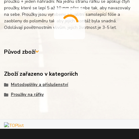
proužků + jeden náhradní. Na jednu stranu ráfku se aplikují čtyři
proužky, které se lepí 5 až 10 mm přes sebe tak, aby navazovaly
na sebe. Proužky jsou vyrobeny z kvalitní samolepící fólie a
zaobleny do poloměru tak aby jejich montáž byla snadná.
Odolávají povětrnostním vlivům, jejich životnost je 3-5 let.
Původ zboží
Zboží zařazeno v kategoriích
Motodoplňky a příslušenství
Proužky na ráfky