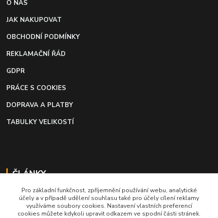
O NÁS
JAK NAKUPOVAT
OBCHODNÍ PODMÍNKY
REKLAMAČNÍ ŘÁD
GDPR
PRÁCE S COOKIES
DOPRAVA A PLATBY
TABULKY VELIKOSTÍ
ČLÁNKY
Pro základní funkčnost, zpříjemnění používání webu, analytické
Profi lepidlo na boty a kůži
účely a v případě udělení souhlasu také pro účely cílení reklamy
využíváme soubory cookies. Nastavení vlastních preferencí
Moto káva, nejlepší palivo pro motorkáře
cookies můžete kdykoli upravit odkazem ve spodní části stránek.