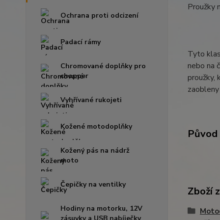
Proužky 
Ochrana proti odcizení
Padací rámy
Tyto klas
nebo na č
Chromované doplňky pro
chopper
proužky, 
zaobleny 
Vyhřívané rukojeti
Kožené motodoplňky
Původ 
Kožený pás na nádrž
moto
Čepičky na ventilky
Zboží 
Hodiny na motorku, 12V
Moto
zásuvky a USB nabíječky