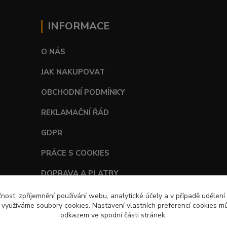
INFORMACE
O NÁS
JAK NAKUPOVAT
OBCHODNÍ PODMÍNKY
REKLAMAČNÍ ŘÁD
GDPR
PRÁCE S COOKIES
DOPRAVA A PLATBY
TABULKY VELIKOSTÍ
čnost, zpříjemnění používání webu, analytické účely a v případě udělení
y využíváme soubory cookies. Nastavení vlastních preferencí cookies mů
odkazem ve spodní části stránek.