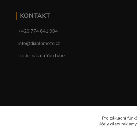
KONTAKT
+420 774 641 904
info@diablomoto.cz
sleduj nás na YouTube
Pro základní funk
účely cílení reklam