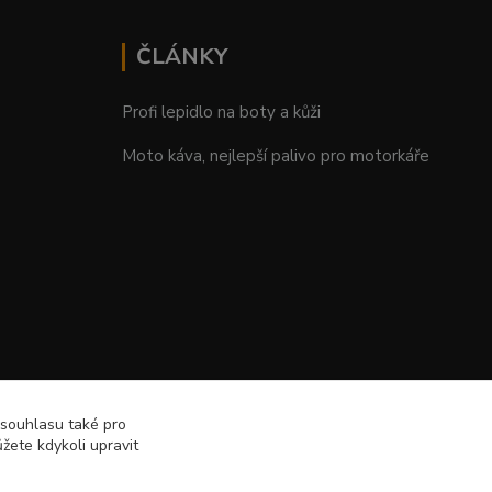
ČLÁNKY
Profi lepidlo na boty a kůži
Moto káva, nejlepší palivo pro motorkáře
 souhlasu také pro
žete kdykoli upravit