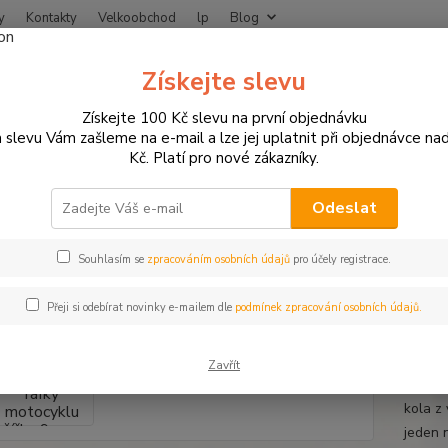
y
Kontakty
Velkoobchod
lp
Blog
Nevíte
Získejte slevu
Hledat
+420
Získejte 100 Kč slevu na první objednávku
 slevu Vám zašleme na e-mail a lze jej uplatnit při objednávce na
Kč. Platí pro nové zákazníky.
otodoplňky a příslušenství
Proužky na ráfky
Proužky na ráfky motocy
žky na ráfky motocyklu šířka 9 
Odeslat
u
Souhlasím se
zpracováním osobních údajů
pro účely registrace.
Přeji si odebírat novinky e-mailem dle
podmínek zpracování osobních údajů.
Proužk
klasic
Zavřít
vystačí
kola z
jeden 