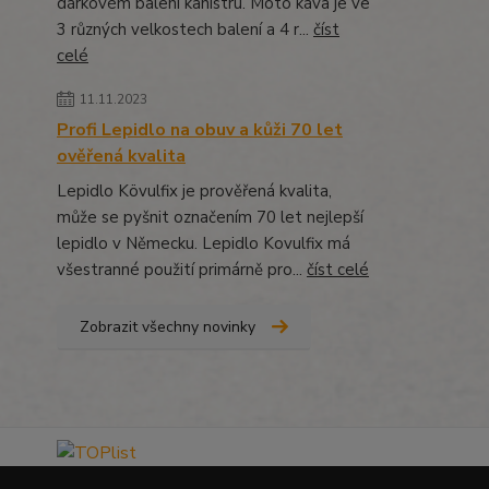
dárkovém balení kanistru. Moto káva je ve
3 různých velkostech balení a 4 r...
číst
celé
11.11.2023
Profi Lepidlo na obuv a kůži 70 let
ověřená kvalita
Lepidlo Kövulfix je prověřená kvalita,
může se pyšnit označením 70 let nejlepší
lepidlo v Německu. Lepidlo Kovulfix má
všestranné použití primárně pro...
číst celé
Zobrazit všechny novinky