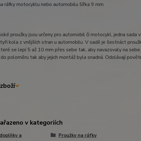
na ráfky motocyklu nebo automobilu šířka 9 mm
ické proužky jsou určeny pro automobil či motocykl, jedna sada v
tyři kola z vnějších stran u automobilu. V sadě je šestnáct proužků
které se lepí 5 až 10 mm přes sebe tak, aby navazovaly na sebe. 
do poloměru tak aby jejich montáž byla snadná. Odolávají povětrn
zboží
zařazeno v kategoriích
doplňky a
Proužky na ráfky