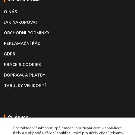
O NÁS
JAK NAKUPOVAT
OBCHODNÍ PODMÍNKY
REKLAMAČNÍ ŘÁD
GDPR
PRÁCE S COOKIES
DOPRAVA A PLATBY
TABULKY VELIKOSTÍ
ČLÁNKY
Pro základní funkčnost, zpříjemnění používání webu, analytické
Profi lepidlo na boty a kůži
účely a v případě udělení souhlasu také pro účely cílení reklamy