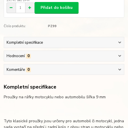
231 Kč
bez DPH
Přidat do košíku
Číslo produktu:
PZ99
Kompletní specifikace
Hodnocení
0
Komentáře
0
Kompletní specifikace
Proužky na ráfky motocyklu nebo automobilu šířka 9 mm
Tyto klasické proužky jsou určeny pro automobil či motocykl, jedna
sada vystačí na přední i zadní kolo z obou stran u motocyklu nebo