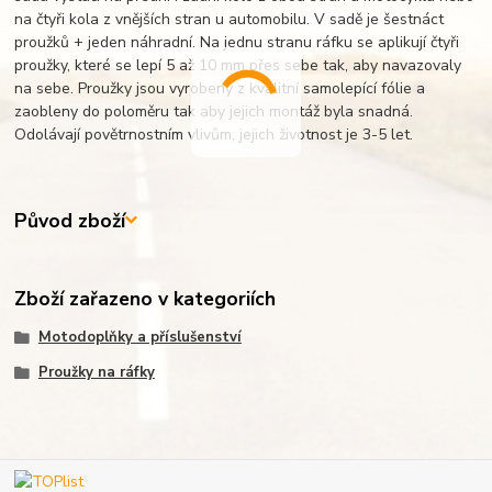
na čtyři kola z vnějších stran u automobilu. V sadě je šestnáct
proužků + jeden náhradní. Na jednu stranu ráfku se aplikují čtyři
proužky, které se lepí 5 až 10 mm přes sebe tak, aby navazovaly
na sebe. Proužky jsou vyrobeny z kvalitní samolepící fólie a
zaobleny do poloměru tak aby jejich montáž byla snadná.
Odolávají povětrnostním vlivům, jejich životnost je 3-5 let.
Původ zboží
Zboží zařazeno v kategoriích
Motodoplňky a příslušenství
Proužky na ráfky