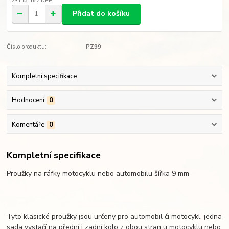
231 Kč
bez DPH
Přidat do košíku
Číslo produktu:
PZ99
Kompletní specifikace
Hodnocení
0
Komentáře
0
Kompletní specifikace
Proužky na ráfky motocyklu nebo automobilu šířka 9 mm
Tyto klasické proužky jsou určeny pro automobil či motocykl, jedna
sada vystačí na přední i zadní kolo z obou stran u motocyklu nebo