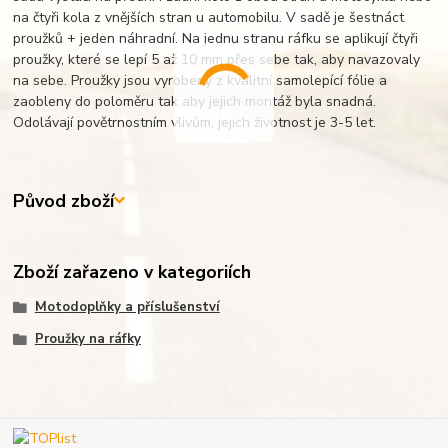
na čtyři kola z vnějších stran u automobilu. V sadě je šestnáct
proužků + jeden náhradní. Na jednu stranu ráfku se aplikují čtyři
proužky, které se lepí 5 až 10 mm přes sebe tak, aby navazovaly
na sebe. Proužky jsou vyrobeny z kvalitní samolepící fólie a
zaobleny do poloměru tak aby jejich montáž byla snadná.
Odolávají povětrnostním vlivům, jejich životnost je 3-5 let.
Původ zboží
Zboží zařazeno v kategoriích
Motodoplňky a příslušenství
Proužky na ráfky