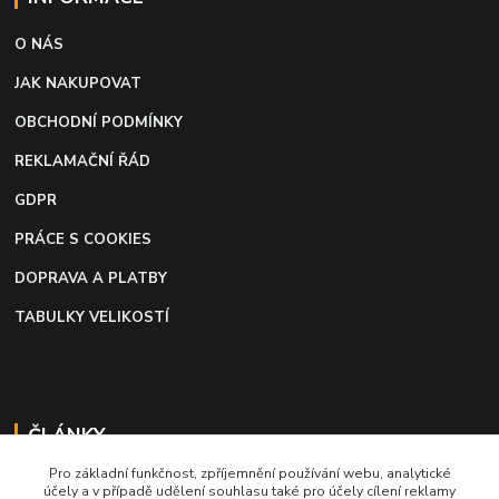
O NÁS
JAK NAKUPOVAT
OBCHODNÍ PODMÍNKY
REKLAMAČNÍ ŘÁD
GDPR
PRÁCE S COOKIES
DOPRAVA A PLATBY
TABULKY VELIKOSTÍ
ČLÁNKY
Pro základní funkčnost, zpříjemnění používání webu, analytické
Profi lepidlo na boty a kůži
účely a v případě udělení souhlasu také pro účely cílení reklamy