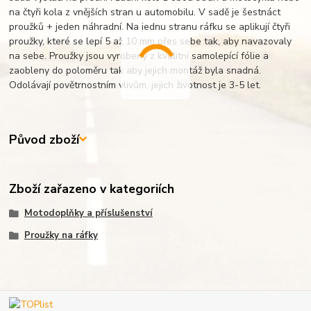
na čtyři kola z vnějších stran u automobilu. V sadě je šestnáct
proužků + jeden náhradní. Na jednu stranu ráfku se aplikují čtyři
proužky, které se lepí 5 až 10 mm přes sebe tak, aby navazovaly
na sebe. Proužky jsou vyrobeny z kvalitní samolepící fólie a
zaobleny do poloměru tak aby jejich montáž byla snadná.
Odolávají povětrnostním vlivům, jejich životnost je 3-5 let.
Původ zboží
Zboží zařazeno v kategoriích
Motodoplňky a příslušenství
Proužky na ráfky