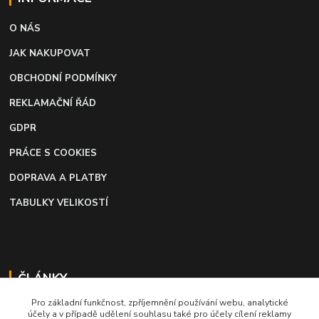
O NÁS
JAK NAKUPOVAT
OBCHODNÍ PODMÍNKY
REKLAMAČNÍ ŘÁD
GDPR
PRÁCE S COOKIES
DOPRAVA A PLATBY
TABULKY VELIKOSTÍ
ČLÁNKY
Pro základní funkčnost, zpříjemnění používání webu, analytické
Profi lepidlo na boty a kůži
účely a v případě udělení souhlasu také pro účely cílení reklamy