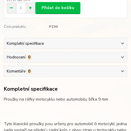
231 Kč
bez DPH
Přidat do košíku
Číslo produktu:
PZ99
Kompletní specifikace
Hodnocení
0
Komentáře
0
Kompletní specifikace
Proužky na ráfky motocyklu nebo automobilu šířka 9 mm
Tyto klasické proužky jsou určeny pro automobil či motocykl, jedna
sada vystačí na přední i zadní kolo z obou stran u motocyklu nebo