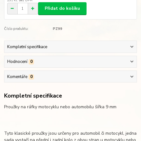
231 Kč
bez DPH
Přidat do košíku
Číslo produktu:
PZ99
Kompletní specifikace
Hodnocení
0
Komentáře
0
Kompletní specifikace
Proužky na ráfky motocyklu nebo automobilu šířka 9 mm
Tyto klasické proužky jsou určeny pro automobil či motocykl, jedna
sada vystačí na přední i zadní kolo z obou stran u motocyklu nebo