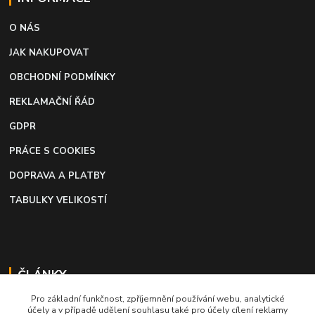
O NÁS
JAK NAKUPOVAT
OBCHODNÍ PODMÍNKY
REKLAMAČNÍ ŘÁD
GDPR
PRÁCE S COOKIES
DOPRAVA A PLATBY
TABULKY VELIKOSTÍ
ČLÁNKY
Pro základní funkčnost, zpříjemnění používání webu, analytické
Profi lepidlo na boty a kůži
účely a v případě udělení souhlasu také pro účely cílení reklamy