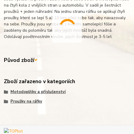
na čtyři kola z vnějších stran u automobilu. V sadě je šestnáct
proužků + jeden náhradní. Na jednu stranu ráfku se aplikují čtyři
proužky, které se lepí 5 až 10 mm přes sebe tak, aby navazovaly
na sebe. Proužky jsou vyrobeny z kvalitní samolepící fólie a
zaobleny do poloměru tak aby jejich montáž byla snadná.
Odolávají povětrnostním vlivům, jejich životnost je 3-5 let.
Původ zboží
Zboží zařazeno v kategoriích
Motodoplňky a příslušenství
Proužky na ráfky