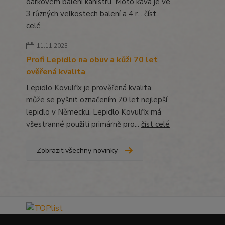
dárkovém balení kanistru. Moto káva je ve
3 různých velkostech balení a 4 r...
číst
celé
11.11.2023
Profi Lepidlo na obuv a kůži 70 let
ověřená kvalita
Lepidlo Kövulfix je prověřená kvalita,
může se pyšnit označením 70 let nejlepší
lepidlo v Německu. Lepidlo Kovulfix má
všestranné použití primárně pro...
číst celé
Zobrazit všechny novinky