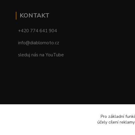
KONTAKT
+420 774 641 904
info@diablomoto.cz
sleduj nás na YouTube
Pro základní funk
účely cílení reklam