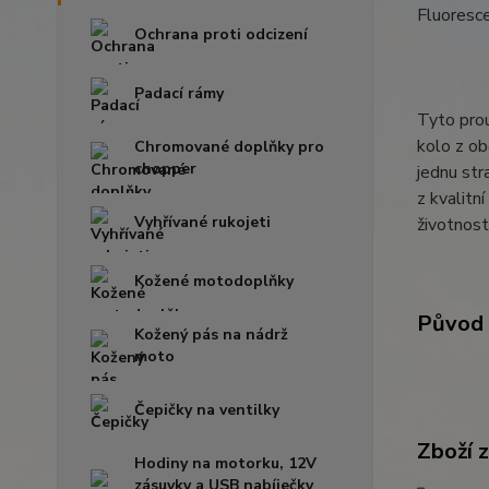
Fluoresce
Ochrana proti odcizení
Padací rámy
Tyto prou
kolo z ob
Chromované doplňky pro
chopper
jednu str
z kvalitn
Vyhřívané rukojeti
životnost
Kožené motodoplňky
Původ 
Kožený pás na nádrž
moto
Čepičky na ventilky
Zboží 
Hodiny na motorku, 12V
zásuvky a USB nabíječky