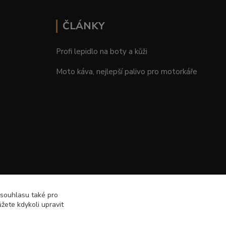
ČLÁNKY
Profi lepidlo na boty a kůži
Moto káva, nejlepší palivo pro motorkáře
 souhlasu také pro
žete kdykoli upravit