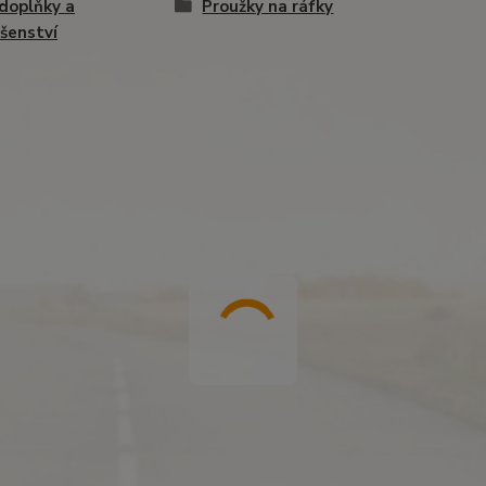
doplňky a
Proužky na ráfky
ušenství