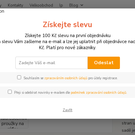
y
Kontakty
Velkoobchod
lp
Blog
Nevíte
Získejte slevu
Hledat
+420
Získejte 100 Kč slevu na první objednávku
 slevu Vám zašleme na e-mail a lze jej uplatnit při objednávce na
Kč. Platí pro nové zákazníky.
otodoplňky a příslušenství
Proužky na ráfky
Fluorescentní proužky n
rescentní proužky na ráfky moto
Odeslat
y a velikosti ráfku
Souhlasím se
zpracováním osobních údajů
pro účely registrace.
Přeji si odebírat novinky e-mailem dle
podmínek zpracování osobních údajů.
Fluore
jsou h
Zavřít
automob
stran 
sadě j