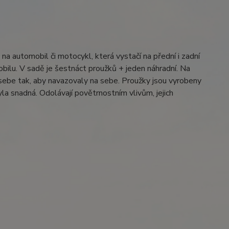
na automobil či motocykl, která vystačí na přední i zadní
obilu. V sadě je šestnáct proužků + jeden náhradní. Na
s sebe tak, aby navazovaly na sebe. Proužky jsou vyrobeny
yla snadná. Odolávají povětrnostním vlivům, jejich