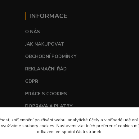
INFORMACE
O NÁS
JAK NAKUPOVAT
OBCHODNÍ PODMÍNKY
REKLAMAČNÍ ŘÁD
GDPR
PRÁCE S COOKIES
DOPRAVA A PLATBY
TABULKY VELIKOSTÍ
čnost, zpříjemnění používání webu, analytické účely a v případě udělení
y využíváme soubory cookies. Nastavení vlastních preferencí cookies mů
odkazem ve spodní části stránek.