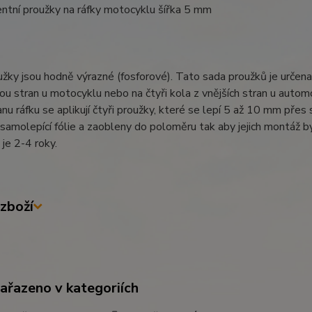
ntní proužky na ráfky motocyklu šířka 5 mm
žky jsou hodně výrazné (fosforové). Tato sada proužků je určena 
ou stran u motocyklu nebo na čtyři kola z vnějších stran u autom
anu ráfku se aplikují čtyři proužky, které se lepí 5 až 10 mm pře
í samolepící fólie a zaobleny do poloměru tak aby jejich montáž b
 je 2-4 roky.
zboží
zařazeno v kategoriích