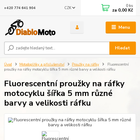
0
ks
CZK
+420 774 641 904
za
0,00 Kč
Menu
Hledat
Úvod
Motodoplňky a příslušenství
Proužky na ráfky
Fluorescentní
proužky na ráfky motocyklu šířka 5 mm různé barvy a velikosti ráfku
Fluorescentní proužky na ráfky
motocyklu šířka 5 mm různé
barvy a velikosti ráfku