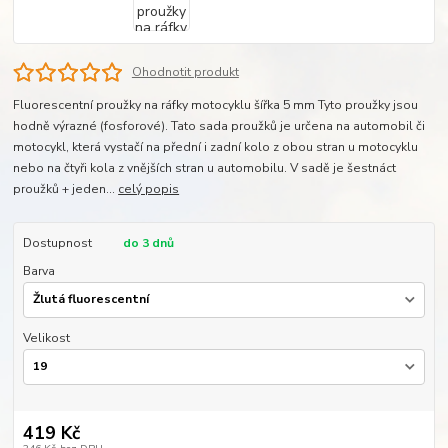
Ohodnotit produkt
Fluorescentní proužky na ráfky motocyklu šířka 5 mm Tyto proužky jsou
hodně výrazné (fosforové). Tato sada proužků je určena na automobil či
motocykl, která vystačí na přední i zadní kolo z obou stran u motocyklu
nebo na čtyři kola z vnějších stran u automobilu. V sadě je šestnáct
proužků + jeden...
celý popis
Dostupnost
do 3 dnů
Barva
Velikost
419 Kč