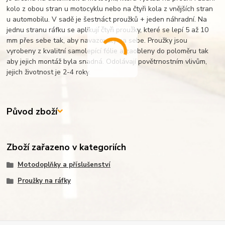
kolo z obou stran u motocyklu nebo na čtyři kola z vnějších stran
u automobilu. V sadě je šestnáct proužků + jeden náhradní. Na
jednu stranu ráfku se aplikují čtyři proužky, které se lepí 5 až 10
mm přes sebe tak, aby navazovaly na sebe. Proužky jsou
vyrobeny z kvalitní samolepící fólie a zaobleny do poloměru tak
aby jejich montáž byla snadná. Odolávají povětrnostním vlivům,
jejich životnost je 2-4 roky.
Původ zboží
Zboží zařazeno v kategoriích
Motodoplňky a příslušenství
Proužky na ráfky