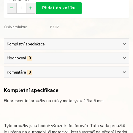
346 Kč
bez DPH
Přidat do košíku
Číslo produktu:
PZ07
Kompletní specifikace
Hodnocení
0
Komentáře
0
Kompletní specifikace
Fluorescentní proužky na ráfky motocyklu šířka 5 mm
Tyto proužky jsou hodně výrazné (fosforové). Tato sada proužků
je určena na automobil či motocykl, která vystačí na přední i zadní