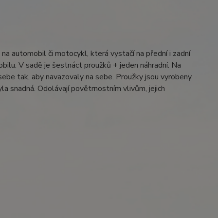
na automobil či motocykl, která vystačí na přední i zadní
obilu. V sadě je šestnáct proužků + jeden náhradní. Na
s sebe tak, aby navazovaly na sebe. Proužky jsou vyrobeny
yla snadná. Odolávají povětrnostním vlivům, jejich