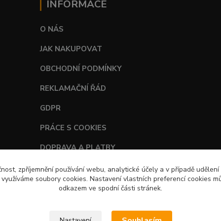
INFORMACE
O NÁS
JAK NAKUPOVAT
OBCHODNÍ PODMÍNKY
REKLAMAČNÍ ŘÁD
GDPR
PRÁCE S COOKIES
DOPRAVA A PLATBY
TABULKY VELIKOSTÍ
čnost, zpříjemnění používání webu, analytické účely a v případě udělení
y využíváme soubory cookies. Nastavení vlastních preferencí cookies mů
odkazem ve spodní části stránek.
Souhlasím
Nastavení