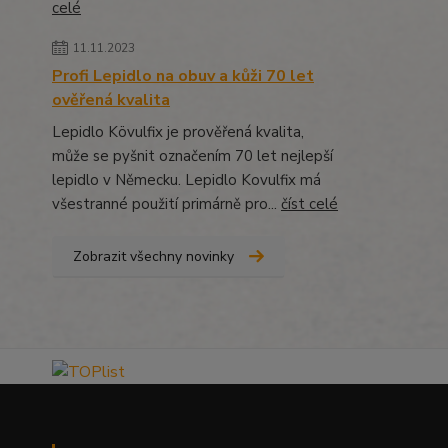
celé
11.11.2023
Profi Lepidlo na obuv a kůži 70 let
ověřená kvalita
Lepidlo Kövulfix je prověřená kvalita,
může se pyšnit označením 70 let nejlepší
lepidlo v Německu. Lepidlo Kovulfix má
všestranné použití primárně pro...
číst celé
Zobrazit všechny novinky