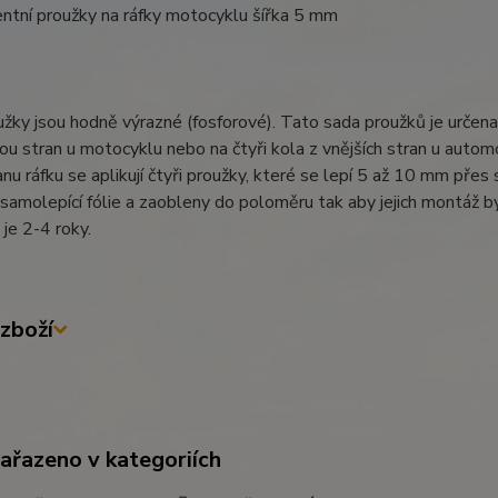
ntní proužky na ráfky motocyklu šířka 5 mm
žky jsou hodně výrazné (fosforové). Tato sada proužků je určena 
ou stran u motocyklu nebo na čtyři kola z vnějších stran u autom
anu ráfku se aplikují čtyři proužky, které se lepí 5 až 10 mm pře
í samolepící fólie a zaobleny do poloměru tak aby jejich montáž b
 je 2-4 roky.
zboží
zařazeno v kategoriích