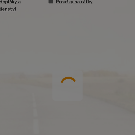
doplňky a
Proužky na ráfky
ušenství