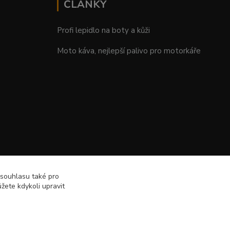
ČLÁNKY
Profi lepidlo na boty a kůži
Moto káva, nejlepší palivo pro motorkáře
 souhlasu také pro
žete kdykoli upravit