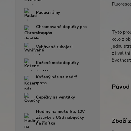
Fluoresce
Padací rámy
Chromované doplňky pro
Tyto prou
chopper
kolo z ob
jednu str
Vyhřívané rukojeti
z kvalitn
životnost
Kožené motodoplňky
Kožený pás na nádrž
moto
Původ 
Čepičky na ventilky
Hodiny na motorku, 12V
zásuvky a USB nabíječky
Zboží 
na řídítka