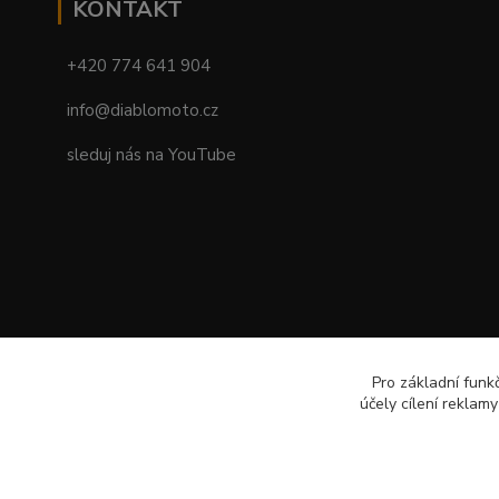
KONTAKT
+420 774 641 904
info@diablomoto.cz
sleduj nás na YouTube
Pro základní funk
účely cílení reklam