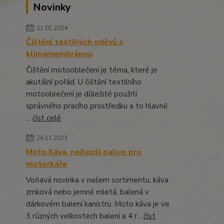
Novinky
21.01.2024
Čištění textilních oděvů s
klimamembránou
Čištění motooblečení je téma, které je
akutální pořád. U čištění textilního
motooblečení je důležité použití
správného pracího prostředku a to hlavně
...
číst celé
26.11.2023
Moto Káva, nejlepší palivo pro
motorkáře
Voňavá novinka v našem sortimentu, káva
zrnková nebo jemně mletá, balená v
dárkovém balení kanistru. Moto káva je ve
3 různých velkostech balení a 4 r...
číst