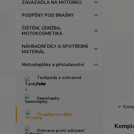
ZAVAZADLA NA MOTORKU
PODPĚRY POD BRAŠNY
ČIŠTĚNÍ, ÚDRŽBA,
MOTOKOSMETIKA
NÁHRADNÍ DÍLY A SPOTŘEBNÍ
MATERIÁL
Motodoplňky a příslušenství
Tankpady a ochranné
folie
Samolepky
Kompl
Proužky na ráfky
Komple
Ochrana proti odcizení