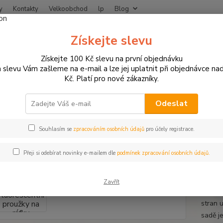
y
Kontakty
Velkoobchod
lp
Blog
Nevíte
Získejte slevu
Hledat
+420
Získejte 100 Kč slevu na první objednávku
 slevu Vám zašleme na e-mail a lze jej uplatnit při objednávce na
Kč. Platí pro nové zákazníky.
otodoplňky a příslušenství
Proužky na ráfky
Fluorescentní proužky n
rescentní proužky na ráfky moto
Odeslat
y a velikosti ráfku
Souhlasím se
zpracováním osobních údajů
pro účely registrace.
Přeji si odebírat novinky e-mailem dle
podmínek zpracování osobních údajů.
Fluore
jsou h
Zavřít
automob
stran 
sadě j