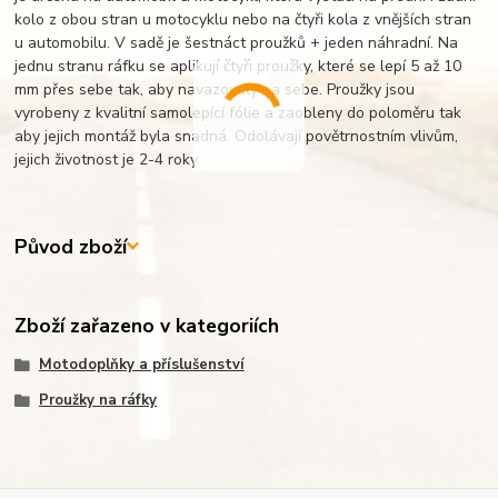
kolo z obou stran u motocyklu nebo na čtyři kola z vnějších stran
u automobilu. V sadě je šestnáct proužků + jeden náhradní. Na
jednu stranu ráfku se aplikují čtyři proužky, které se lepí 5 až 10
mm přes sebe tak, aby navazovaly na sebe. Proužky jsou
vyrobeny z kvalitní samolepící fólie a zaobleny do poloměru tak
aby jejich montáž byla snadná. Odolávají povětrnostním vlivům,
jejich životnost je 2-4 roky.
Původ zboží
Zboží zařazeno v kategoriích
Motodoplňky a příslušenství
Proužky na ráfky