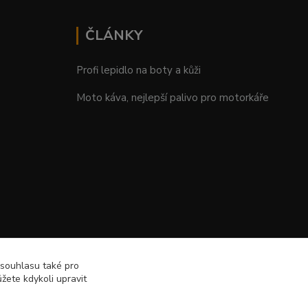
ČLÁNKY
Profi lepidlo na boty a kůži
Moto káva, nejlepší palivo pro motorkáře
 souhlasu také pro
žete kdykoli upravit