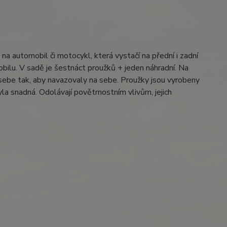
na automobil či motocykl, která vystačí na přední i zadní
obilu. V sadě je šestnáct proužků + jeden náhradní. Na
s sebe tak, aby navazovaly na sebe. Proužky jsou vyrobeny
yla snadná. Odolávají povětrnostním vlivům, jejich