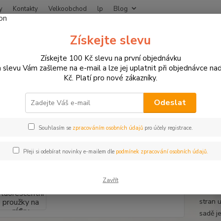
y
Kontakty
Velkoobchod
lp
Blog
Nevíte
Získejte slevu
Hledat
+420
Získejte 100 Kč slevu na první objednávku
 slevu Vám zašleme na e-mail a lze jej uplatnit při objednávce na
Kč. Platí pro nové zákazníky.
otodoplňky a příslušenství
Proužky na ráfky
Fluorescentní proužky n
rescentní proužky na ráfky moto
Odeslat
y a velikosti ráfku
Souhlasím se
zpracováním osobních údajů
pro účely registrace.
Přeji si odebírat novinky e-mailem dle
podmínek zpracování osobních údajů.
Fluore
jsou h
Zavřít
automob
stran 
sadě j