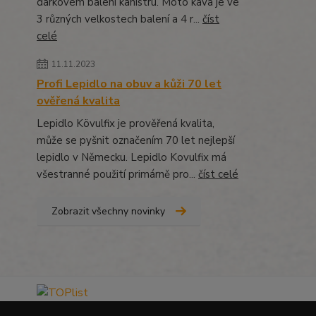
dárkovém balení kanistru. Moto káva je ve
3 různých velkostech balení a 4 r...
číst
celé
11.11.2023
Profi Lepidlo na obuv a kůži 70 let
ověřená kvalita
Lepidlo Kövulfix je prověřená kvalita,
může se pyšnit označením 70 let nejlepší
lepidlo v Německu. Lepidlo Kovulfix má
všestranné použití primárně pro...
číst celé
Zobrazit všechny novinky