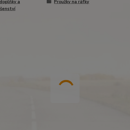
doplňky a
Proužky na ráfky
ušenství