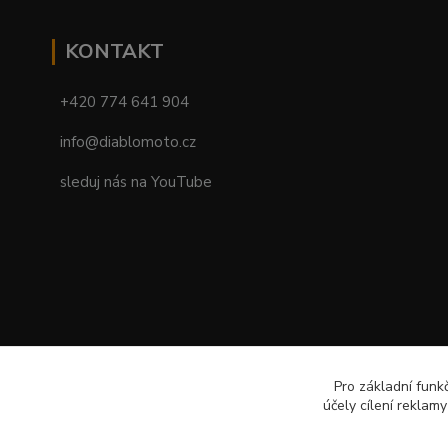
KONTAKT
+420 774 641 904
info@diablomoto.cz
sleduj nás na YouTube
Pro základní funk
účely cílení reklam