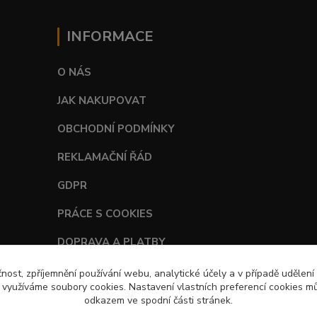
INFORMACE
O NÁS
JAK NAKUPOVAT
OBCHODNÍ PODMÍNKY
REKLAMAČNÍ ŘÁD
GDPR
PRÁCE S COOKIES
DOPRAVA A PLATBY
TABULKY VELIKOSTÍ
čnost, zpříjemnění používání webu, analytické účely a v případě udělení
y využíváme soubory cookies. Nastavení vlastních preferencí cookies mů
odkazem ve spodní části stránek.