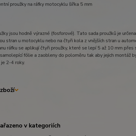
ntní proužky na ráfky motocyklu šířka 5 mm
žky jsou hodně výrazné (fosforové). Tato sada proužků je určena 
ou stran u motocyklu nebo na čtyři kola z vnějších stran u autom
anu ráfku se aplikují čtyři proužky, které se lepí 5 až 10 mm pře
í samolepící fólie a zaobleny do poloměru tak aby jejich montáž b
 je 2-4 roky.
zboží
zařazeno v kategoriích