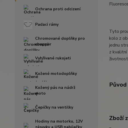
Fluoresce
Ochrana proti odcizení
Padací rámy
Tyto prou
kolo z ob
Chromované doplňky pro
chopper
jednu str
z kvalitn
Vyhřívané rukojeti
životnost
Kožené motodoplňky
Původ 
Kožený pás na nádrž
moto
Čepičky na ventilky
Zboží 
Hodiny na motorku, 12V
zásuvky a USB nabíječky