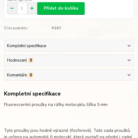
346 Kč
bez DPH
Přidat do košíku
Číslo produktu:
PZ07
Kompletní specifikace
Hodnocení
0
Komentáře
0
Kompletní specifikace
Fluorescentní proužky na ráfky motocyklu šířka 5 mm
Tyto proužky jsou hodně výrazné (fosforové). Tato sada proužků
je určena na automobil či motocykl, která vystačí na přední i zadní