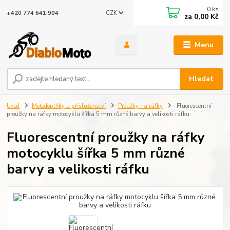
0
ks
CZK
+420 774 641 904
za
0,00 Kč
Menu
Hledat
Úvod
Motodoplňky a příslušenství
Proužky na ráfky
Fluorescentní
proužky na ráfky motocyklu šířka 5 mm různé barvy a velikosti ráfku
Fluorescentní proužky na ráfky
motocyklu šířka 5 mm různé
barvy a velikosti ráfku