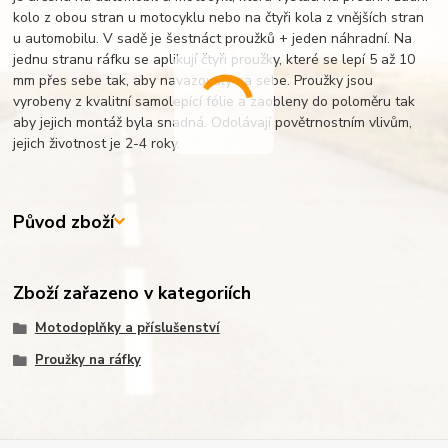
kolo z obou stran u motocyklu nebo na čtyři kola z vnějších stran
u automobilu. V sadě je šestnáct proužků + jeden náhradní. Na
jednu stranu ráfku se aplikují čtyři proužky, které se lepí 5 až 10
mm přes sebe tak, aby navazovaly na sebe. Proužky jsou
vyrobeny z kvalitní samolepící fólie a zaobleny do poloměru tak
aby jejich montáž byla snadná. Odolávají povětrnostním vlivům,
jejich životnost je 2-4 roky.
Původ zboží
Zboží zařazeno v kategoriích
Motodoplňky a příslušenství
Proužky na ráfky