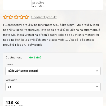
Ohodnotit produkt
Fluorescentní proužky na ráfky motocyklu šířka 5 mm Tyto proužky jsou
hodně výrazné (fosforové). Tato sada proužků je určena na automobil či
motocykl, která vystačí na přední i zadní kolo z obou stran u motocyklu
nebo na čtyři kola z vnějších stran u automobilu. V sadě je šestnáct
proužků + jeden...
celý popis
Dostupnost
do 3 dnů
Barva
Velikost
419 Kč