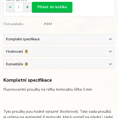
346 Kč
bez DPH
Přidat do košíku
Číslo produktu:
PZ07
Kompletní specifikace
Hodnocení
0
Komentáře
0
Kompletní specifikace
Fluorescentní proužky na ráfky motocyklu šířka 5 mm
Tyto proužky jsou hodně výrazné (fosforové). Tato sada proužků
je určena na automobil či motocykl, která vystačí na přední i zadní