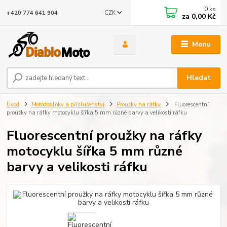
0
ks
CZK
+420 774 641 904
za
0,00 Kč
Menu
Hledat
Úvod
Motodoplňky a příslušenství
Proužky na ráfky
Fluorescentní
proužky na ráfky motocyklu šířka 5 mm různé barvy a velikosti ráfku
Fluorescentní proužky na ráfky
motocyklu šířka 5 mm různé
barvy a velikosti ráfku