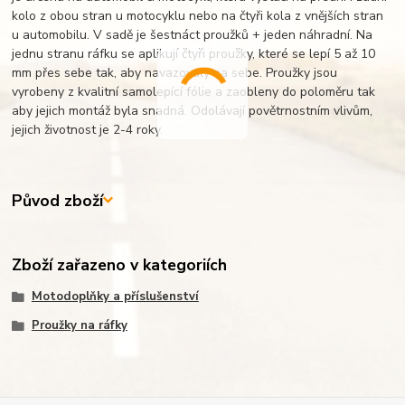
kolo z obou stran u motocyklu nebo na čtyři kola z vnějších stran
u automobilu. V sadě je šestnáct proužků + jeden náhradní. Na
jednu stranu ráfku se aplikují čtyři proužky, které se lepí 5 až 10
mm přes sebe tak, aby navazovaly na sebe. Proužky jsou
vyrobeny z kvalitní samolepící fólie a zaobleny do poloměru tak
aby jejich montáž byla snadná. Odolávají povětrnostním vlivům,
jejich životnost je 2-4 roky.
Původ zboží
Zboží zařazeno v kategoriích
Motodoplňky a příslušenství
Proužky na ráfky