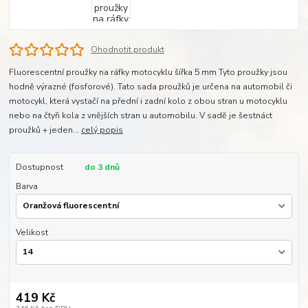
Ohodnotit produkt
Fluorescentní proužky na ráfky motocyklu šířka 5 mm Tyto proužky jsou
hodně výrazné (fosforové). Tato sada proužků je určena na automobil či
motocykl, která vystačí na přední i zadní kolo z obou stran u motocyklu
nebo na čtyři kola z vnějších stran u automobilu. V sadě je šestnáct
proužků + jeden...
celý popis
Dostupnost
do 3 dnů
Barva
Velikost
419 Kč