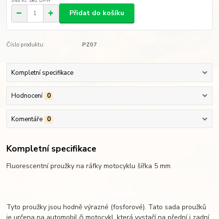
346 Kč
bez DPH
Přidat do košíku
Číslo produktu:
PZ07
Kompletní specifikace
Hodnocení
0
Komentáře
0
Kompletní specifikace
Fluorescentní proužky na ráfky motocyklu šířka 5 mm
Tyto proužky jsou hodně výrazné (fosforové). Tato sada proužků
je určena na automobil či motocykl, která vystačí na přední i zadní