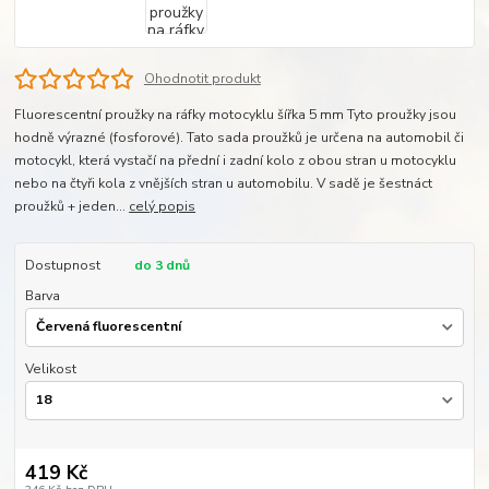
Ohodnotit produkt
Fluorescentní proužky na ráfky motocyklu šířka 5 mm Tyto proužky jsou
hodně výrazné (fosforové). Tato sada proužků je určena na automobil či
motocykl, která vystačí na přední i zadní kolo z obou stran u motocyklu
nebo na čtyři kola z vnějších stran u automobilu. V sadě je šestnáct
proužků + jeden...
celý popis
Dostupnost
do 3 dnů
Barva
Velikost
419 Kč