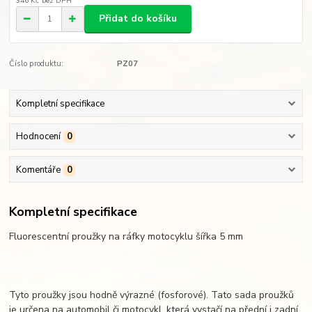
346 Kč
bez DPH
Přidat do košíku
Číslo produktu:
PZ07
Kompletní specifikace
Hodnocení
0
Komentáře
0
Kompletní specifikace
Fluorescentní proužky na ráfky motocyklu šířka 5 mm
Tyto proužky jsou hodně výrazné (fosforové). Tato sada proužků
je určena na automobil či motocykl, která vystačí na přední i zadní