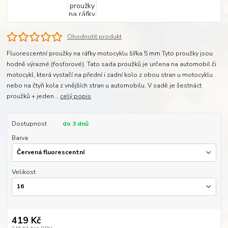
Ohodnotit produkt
Fluorescentní proužky na ráfky motocyklu šířka 5 mm Tyto proužky jsou
hodně výrazné (fosforové). Tato sada proužků je určena na automobil či
motocykl, která vystačí na přední i zadní kolo z obou stran u motocyklu
nebo na čtyři kola z vnějších stran u automobilu. V sadě je šestnáct
proužků + jeden...
celý popis
Dostupnost
do 3 dnů
Barva
Velikost
419 Kč