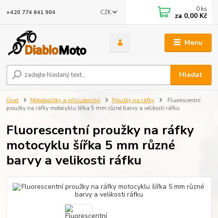
0
ks
CZK
+420 774 641 904
za
0,00 Kč
Menu
Hledat
Úvod
Motodoplňky a příslušenství
Proužky na ráfky
Fluorescentní
proužky na ráfky motocyklu šířka 5 mm různé barvy a velikosti ráfku
Fluorescentní proužky na ráfky
motocyklu šířka 5 mm různé
barvy a velikosti ráfku