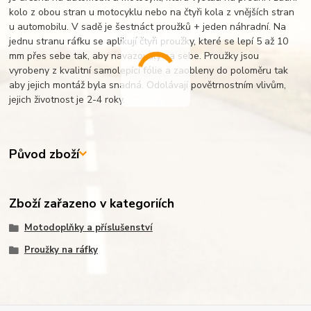
kolo z obou stran u motocyklu nebo na čtyři kola z vnějších stran
u automobilu. V sadě je šestnáct proužků + jeden náhradní. Na
jednu stranu ráfku se aplikují čtyři proužky, které se lepí 5 až 10
mm přes sebe tak, aby navazovaly na sebe. Proužky jsou
vyrobeny z kvalitní samolepící fólie a zaobleny do poloměru tak
aby jejich montáž byla snadná. Odolávají povětrnostním vlivům,
jejich životnost je 2-4 roky.
Původ zboží
Zboží zařazeno v kategoriích
Motodoplňky a příslušenství
Proužky na ráfky