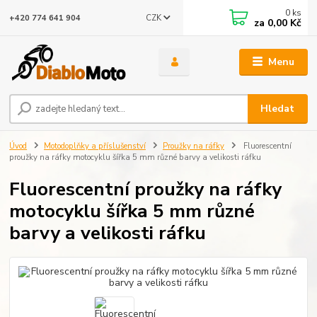
0
ks
CZK
+420 774 641 904
za
0,00 Kč
Menu
Hledat
Úvod
Motodoplňky a příslušenství
Proužky na ráfky
Fluorescentní
proužky na ráfky motocyklu šířka 5 mm různé barvy a velikosti ráfku
Fluorescentní proužky na ráfky
motocyklu šířka 5 mm různé
barvy a velikosti ráfku