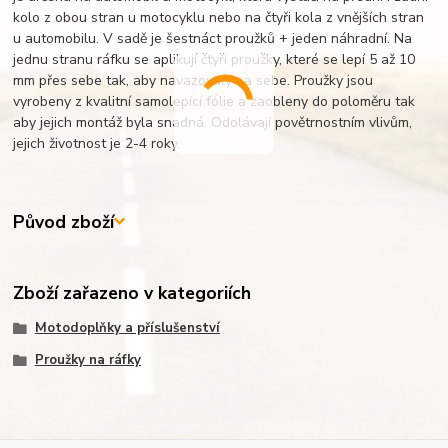
kolo z obou stran u motocyklu nebo na čtyři kola z vnějších stran
u automobilu. V sadě je šestnáct proužků + jeden náhradní. Na
jednu stranu ráfku se aplikují čtyři proužky, které se lepí 5 až 10
mm přes sebe tak, aby navazovaly na sebe. Proužky jsou
vyrobeny z kvalitní samolepící fólie a zaobleny do poloměru tak
aby jejich montáž byla snadná. Odolávají povětrnostním vlivům,
jejich životnost je 2-4 roky.
Původ zboží
Zboží zařazeno v kategoriích
Motodoplňky a příslušenství
Proužky na ráfky