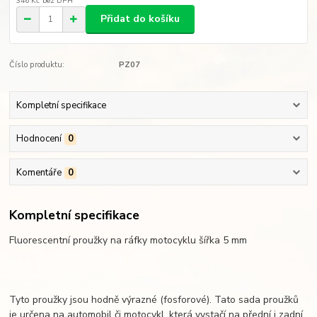
346 Kč
bez DPH
Přidat do košíku
Číslo produktu:
PZ07
Kompletní specifikace
Hodnocení
0
Komentáře
0
Kompletní specifikace
Fluorescentní proužky na ráfky motocyklu šířka 5 mm
Tyto proužky jsou hodně výrazné (fosforové). Tato sada proužků
je určena na automobil či motocykl, která vystačí na přední i zadní