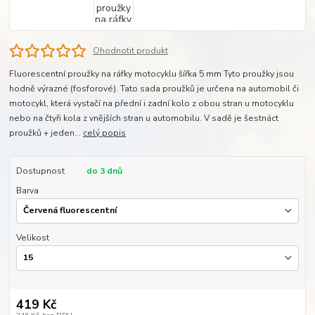
Ohodnotit produkt
Fluorescentní proužky na ráfky motocyklu šířka 5 mm Tyto proužky jsou
hodně výrazné (fosforové). Tato sada proužků je určena na automobil či
motocykl, která vystačí na přední i zadní kolo z obou stran u motocyklu
nebo na čtyři kola z vnějších stran u automobilu. V sadě je šestnáct
proužků + jeden...
celý popis
Dostupnost
do 3 dnů
Barva
Velikost
419 Kč